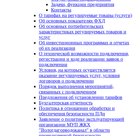
Задачи, функции предприятия
Контакты
О тарифах на регулируемые товары (услуги)
Об основных показателях ФХД
Об основных потребительских
характеристиках регулируемых товаров и
услуг
Об инвестиционных программах и отчетах
об их реализации
О технической возможности подключения,
регистрации и ходе реализации заявок о
подключении
Условия, на которых осуществляется
оказание регулируемых услуг, условия
договоров о подключении
Порядок выполнения мероприятий,
связанных с подключением
Предложения об установлении тарифов
Бухгалтерская отчетность
Политика в отношении обработки и
обеспечения безопасности ПДн
Заявление о политике эксплуатирующей
организации МУП ЖКХ
"Вологдагорводоканал" в области
промышленной безопасности