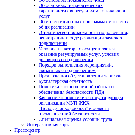
Об основных потребительских
характеристиках регулируемых товаров и
услуг
Об инвестиционных программах и отчетах
об их реализации
О технической возможности подключения,
регистрации и ходе реализации заявок о
подключении
Условия, на которых осуществляется
оказание регулируемых услуг, условия
договоров о подключении
Порядок выполнения мероприятий,
связанных с подключением
Предложения об установлении тарифов
Бухгалтерская отчетность
Политика в отношении обработки и
обеспечения безопасности ПДн
Заявление о политике эксплуатирующей
организации МУП ЖКХ
"Вологдагорводоканал" в области
промышленной безопасности
Специальная оценка условий труда
Интерактивная карта
Пресс-центр