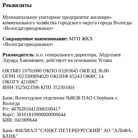
Реквизиты
Муниципальное унитарное предприятие жилищно-
коммунального хозяйства городского округа города Вологды
«Вологдагорводоканал»
Сокращенное наименование:
МУП ЖКХ
«Вологдагорводоканал»
Руководитель
: и.о. генерального директора, Абдуллаев
Эдуард Хакимович, действует на основании Устава
ОКТМО 19701000 ОКПО 03263645 ОКВЭД 36.00
ОГРН 1023500894020 ОКОПФ 65243 ОКФС 14
ОКОГУ 4210007
ИНН 3525023596 КПП 352501001
Банк: Вологодское отделение №8638 ПАО Сбербанк г.
Вологда
Р/с: 40702810412000100417
Кор/с: 30101810900000000644
БИК: 041909644
Банк: ФИЛИАЛ "САНКТ-ПЕТЕРБУРГСКИЙ" АО "АЛЬФА-
БАНК"