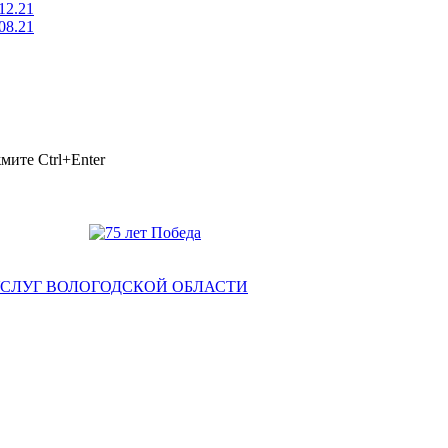
12.21
08.21
ажмите
Ctrl+Enter