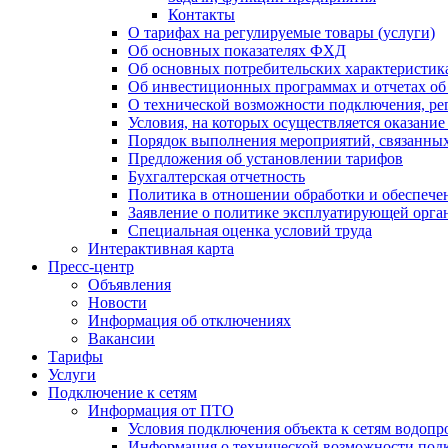
Контакты
О тарифах на регулируемые товары (услуги)
Об основных показателях ФХД
Об основных потребительских характеристика
Об инвестиционных программах и отчетах об
О технической возможности подключения, рег
Условия, на которых осуществляется оказани
Порядок выполнения мероприятий, связанны
Предложения об установлении тарифов
Бухгалтерская отчетность
Политика в отношении обработки и обеспече
Заявление о политике эксплуатирующей орг
Специальная оценка условий труда
Интерактивная карта
Пресс-центр
Объявления
Новости
Информация об отключениях
Вакансии
Тарифы
Услуги
Подключение к сетям
Информация от ПТО
Условия подключения объекта к сетям водопр
Информация о технической возможности подк