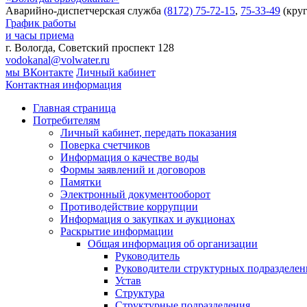
Аварийно-диспетчерская служба
(8172) 75-72-15
,
75-33-49
(круг
График работы
и часы приема
г. Вологда, Советский проспект 128
vodokanal@volwater.ru
мы ВКонтакте
Личный кабинет
Контактная информация
Главная страница
Потребителям
Личный кабинет, передать показания
Поверка счетчиков
Информация о качестве воды
Формы заявлений и договоров
Памятки
Электронный документооборот
Противодействие коррупции
Информация о закупках и аукционах
Раскрытие информации
Общая информация об организации
Руководитель
Руководители структурных подразделе
Устав
Структура
Структурные подразделения