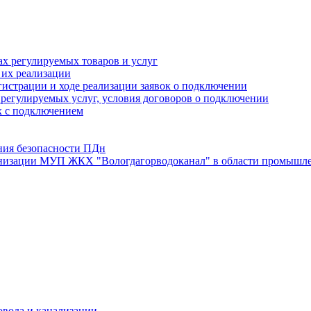
х регулируемых товаров и услуг
 их реализации
истрации и ходе реализации заявок о подключении
е регулируемых услуг, условия договоров о подключении
х с подключением
ния безопасности ПДн
анизации МУП ЖКХ "Вологдагорводоканал" в области промышле
овода и канализации