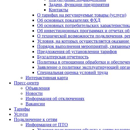
Задачи, функции предприятия
Контакты
О тарифах на регулируемые товары (услуги)
Об основных показателях ФХД
Об основных потребительских характеристика
Об инвестиционных программах и отчетах об
О технической возможности подключения, рег
Условия, на которых осуществляется оказани
Порядок выполнения мероприятий, связанны
Предложения об установлении тарифов
Бухгалтерская отчетность
Политика в отношении обработки и обеспече
Заявление о политике эксплуатирующей орг
Специальная оценка условий труда
Интерактивная карта
Пресс-центр
Объявления
Новости
Информация об отключениях
Вакансии
Тарифы
Услуги
Подключение к сетям
Информация от ПТО
Условия подключения объекта к сетям водопр