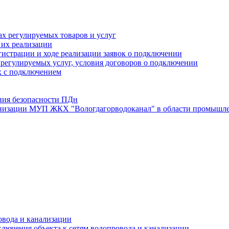
х регулируемых товаров и услуг
 их реализации
истрации и ходе реализации заявок о подключении
е регулируемых услуг, условия договоров о подключении
х с подключением
ния безопасности ПДн
анизации МУП ЖКХ "Вологдагорводоканал" в области промышле
овода и канализации
лючения объекта к сетям водопровода и канализации