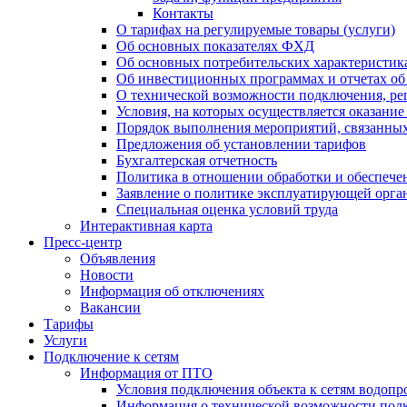
Контакты
О тарифах на регулируемые товары (услуги)
Об основных показателях ФХД
Об основных потребительских характеристика
Об инвестиционных программах и отчетах об
О технической возможности подключения, рег
Условия, на которых осуществляется оказани
Порядок выполнения мероприятий, связанны
Предложения об установлении тарифов
Бухгалтерская отчетность
Политика в отношении обработки и обеспече
Заявление о политике эксплуатирующей орг
Специальная оценка условий труда
Интерактивная карта
Пресс-центр
Объявления
Новости
Информация об отключениях
Вакансии
Тарифы
Услуги
Подключение к сетям
Информация от ПТО
Условия подключения объекта к сетям водопр
Информация о технической возможности подк