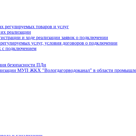
х регулируемых товаров и услуг
 их реализации
истрации и ходе реализации заявок о подключении
е регулируемых услуг, условия договоров о подключении
х с подключением
ния безопасности ПДн
анизации МУП ЖКХ "Вологдагорводоканал" в области промышле
овода и канализации