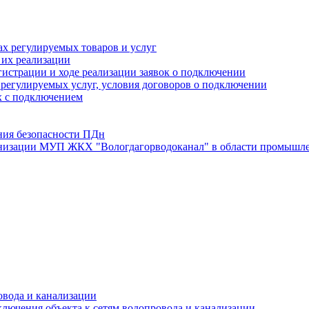
х регулируемых товаров и услуг
 их реализации
истрации и ходе реализации заявок о подключении
е регулируемых услуг, условия договоров о подключении
х с подключением
ния безопасности ПДн
анизации МУП ЖКХ "Вологдагорводоканал" в области промышле
овода и канализации
лючения объекта к сетям водопровода и канализации