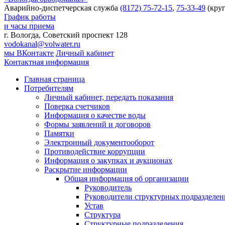
Аварийно-диспетчерская служба
(8172) 75-72-15
,
75-33-49
(круг
График работы
и часы приема
г. Вологда, Советский проспект 128
vodokanal@volwater.ru
мы ВКонтакте
Личный кабинет
Контактная информация
Главная страница
Потребителям
Личный кабинет, передать показания
Поверка счетчиков
Информация о качестве воды
Формы заявлений и договоров
Памятки
Электронный документооборот
Противодействие коррупции
Информация о закупках и аукционах
Раскрытие информации
Общая информация об организации
Руководитель
Руководители структурных подразделе
Устав
Структура
Структурные подразделения