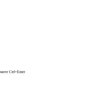
ажмите
Ctrl+Enter