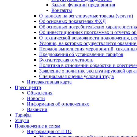
Задачи, функции предприятия
Контакты
О тарифах на регулируемые товары (услуги)
Об основных показателях ФХД
Об основных потребительских характеристика
Об инвестиционных программах и отчетах об
О технической возможности подключения, рег
Условия, на которых осуществляется оказани
Порядок выполнения мероприятий, связанны
Предложения об установлении тарифов
Бухгалтерская отчетность
Политика в отношении обработки и обеспече
Заявление о политике эксплуатирующей орг
Специальная оценка условий труда
Интерактивная карта
Пресс-центр
Объявления
Новости
Информация об отключениях
Вакансии
Тарифы
Услуги
Подключение к сетям
Информация от ПТО
Условия подключения объекта к сетям водопр