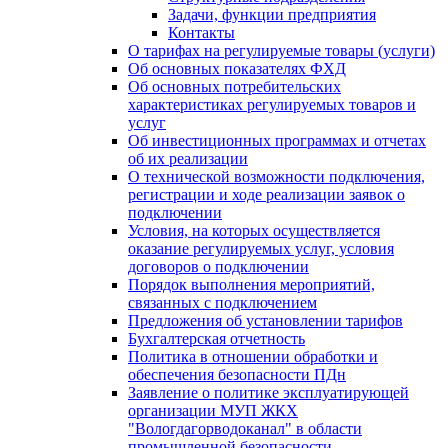
Задачи, функции предприятия
Контакты
О тарифах на регулируемые товары (услуги)
Об основных показателях ФХД
Об основных потребительских
характеристиках регулируемых товаров и
услуг
Об инвестиционных программах и отчетах
об их реализации
О технической возможности подключения,
регистрации и ходе реализации заявок о
подключении
Условия, на которых осуществляется
оказание регулируемых услуг, условия
договоров о подключении
Порядок выполнения мероприятий,
связанных с подключением
Предложения об установлении тарифов
Бухгалтерская отчетность
Политика в отношении обработки и
обеспечения безопасности ПДн
Заявление о политике эксплуатирующей
организации МУП ЖКХ
"Вологдагорводоканал" в области
промышленной безопасности