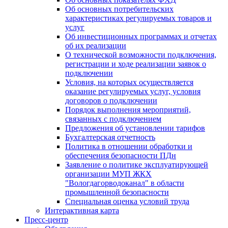
Об основных потребительских
характеристиках регулируемых товаров и
услуг
Об инвестиционных программах и отчетах
об их реализации
О технической возможности подключения,
регистрации и ходе реализации заявок о
подключении
Условия, на которых осуществляется
оказание регулируемых услуг, условия
договоров о подключении
Порядок выполнения мероприятий,
связанных с подключением
Предложения об установлении тарифов
Бухгалтерская отчетность
Политика в отношении обработки и
обеспечения безопасности ПДн
Заявление о политике эксплуатирующей
организации МУП ЖКХ
"Вологдагорводоканал" в области
промышленной безопасности
Специальная оценка условий труда
Интерактивная карта
Пресс-центр