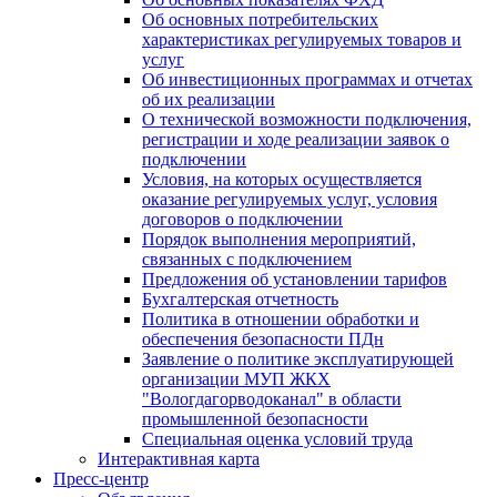
Об основных потребительских
характеристиках регулируемых товаров и
услуг
Об инвестиционных программах и отчетах
об их реализации
О технической возможности подключения,
регистрации и ходе реализации заявок о
подключении
Условия, на которых осуществляется
оказание регулируемых услуг, условия
договоров о подключении
Порядок выполнения мероприятий,
связанных с подключением
Предложения об установлении тарифов
Бухгалтерская отчетность
Политика в отношении обработки и
обеспечения безопасности ПДн
Заявление о политике эксплуатирующей
организации МУП ЖКХ
"Вологдагорводоканал" в области
промышленной безопасности
Специальная оценка условий труда
Интерактивная карта
Пресс-центр