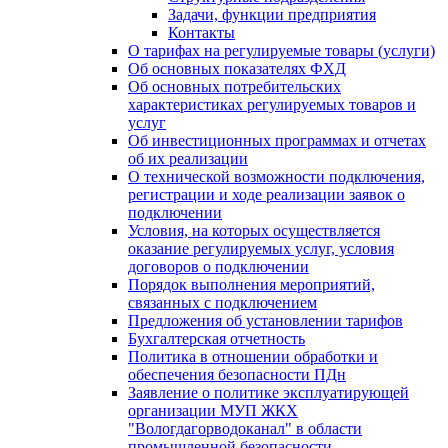
Задачи, функции предприятия
Контакты
О тарифах на регулируемые товары (услуги)
Об основных показателях ФХД
Об основных потребительских
характеристиках регулируемых товаров и
услуг
Об инвестиционных программах и отчетах
об их реализации
О технической возможности подключения,
регистрации и ходе реализации заявок о
подключении
Условия, на которых осуществляется
оказание регулируемых услуг, условия
договоров о подключении
Порядок выполнения мероприятий,
связанных с подключением
Предложения об установлении тарифов
Бухгалтерская отчетность
Политика в отношении обработки и
обеспечения безопасности ПДн
Заявление о политике эксплуатирующей
организации МУП ЖКХ
"Вологдагорводоканал" в области
промышленной безопасности