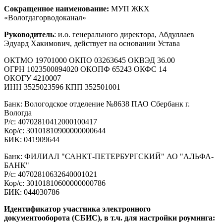
Сокращенное наименование:
МУП ЖКХ
«Вологдагорводоканал»
Руководитель
: и.о. генерального директора, Абдуллаев
Эдуард Хакимович, действует на основании Устава
ОКТМО 19701000 ОКПО 03263645 ОКВЭД 36.00
ОГРН 1023500894020 ОКОПФ 65243 ОКФС 14
ОКОГУ 4210007
ИНН 3525023596 КПП 352501001
Банк: Вологодское отделение №8638 ПАО Сбербанк г.
Вологда
Р/с: 40702810412000100417
Кор/с: 30101810900000000644
БИК: 041909644
Банк: ФИЛИАЛ "САНКТ-ПЕТЕРБУРГСКИЙ" АО "АЛЬФА-
БАНК"
Р/с: 40702810632640001021
Кор/с: 30101810600000000786
БИК: 044030786
Идентификатор участника электронного
документооборота (СБИС), в т.ч. для настройки роуминга: