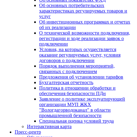
Об основных потребительских
характеристиках регулируемых товаров и
услуг
Об инвестиционных программах и отчетах
об их реализации
О технической возможности подключения,
регистрации и ходе реализации заявок о
подключении
Условия, на которых осуществляется
оказание регулируемых услуг, условия
договоров о подключении
Порядок выполнения мероприятий,
связанных с подключением
Предложения об установлении тарифов
Бухгалтерская отчетность
Политика в отношении обработки и
обеспечения безопасности ПДн
Заявление о политике эксплуатирующей
организации МУП ЖКХ
"Вологдагорводоканал" в области
промышленной безопасности
Специальная оценка условий труда
Интерактивная карта
Пресс-центр