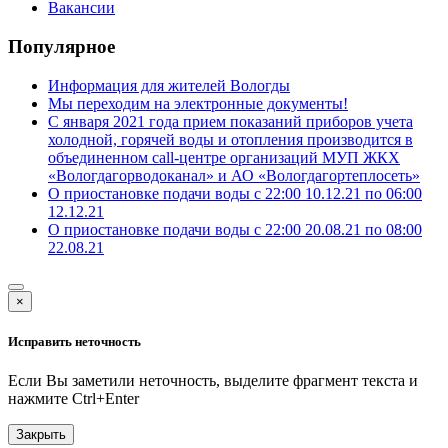
Вакансии
Популярное
Информация для жителей Вологды
Мы переходим на электронные документы!
С января 2021 года прием показаний приборов учета
холодной, горячей воды и отопления производится в
объединенном call-центре организаций МУП ЖКХ
«Вологдагорводоканал» и АО «Вологдагортеплосеть»
О приостановке подачи воды с 22:00 10.12.21 по 06:00
12.12.21
О приостановке подачи воды с 22:00 20.08.21 по 08:00
22.08.21
×
Исправить неточность
Если Вы заметили неточность, выделите фрагмент текста и
нажмите
Ctrl+Enter
Закрыть