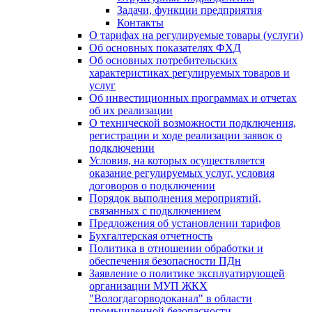
Задачи, функции предприятия
Контакты
О тарифах на регулируемые товары (услуги)
Об основных показателях ФХД
Об основных потребительских
характеристиках регулируемых товаров и
услуг
Об инвестиционных программах и отчетах
об их реализации
О технической возможности подключения,
регистрации и ходе реализации заявок о
подключении
Условия, на которых осуществляется
оказание регулируемых услуг, условия
договоров о подключении
Порядок выполнения мероприятий,
связанных с подключением
Предложения об установлении тарифов
Бухгалтерская отчетность
Политика в отношении обработки и
обеспечения безопасности ПДн
Заявление о политике эксплуатирующей
организации МУП ЖКХ
"Вологдагорводоканал" в области
промышленной безопасности