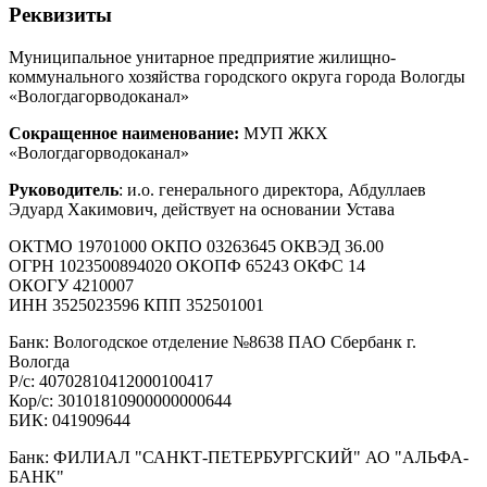
Реквизиты
Муниципальное унитарное предприятие жилищно-
коммунального хозяйства городского округа города Вологды
«Вологдагорводоканал»
Сокращенное наименование:
МУП ЖКХ
«Вологдагорводоканал»
Руководитель
: и.о. генерального директора, Абдуллаев
Эдуард Хакимович, действует на основании Устава
ОКТМО 19701000 ОКПО 03263645 ОКВЭД 36.00
ОГРН 1023500894020 ОКОПФ 65243 ОКФС 14
ОКОГУ 4210007
ИНН 3525023596 КПП 352501001
Банк: Вологодское отделение №8638 ПАО Сбербанк г.
Вологда
Р/с: 40702810412000100417
Кор/с: 30101810900000000644
БИК: 041909644
Банк: ФИЛИАЛ "САНКТ-ПЕТЕРБУРГСКИЙ" АО "АЛЬФА-
БАНК"