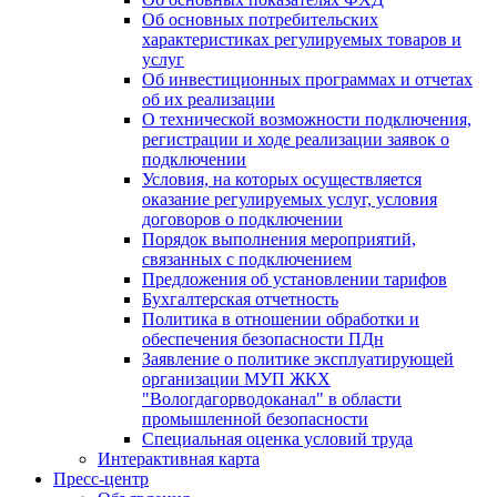
Об основных потребительских
характеристиках регулируемых товаров и
услуг
Об инвестиционных программах и отчетах
об их реализации
О технической возможности подключения,
регистрации и ходе реализации заявок о
подключении
Условия, на которых осуществляется
оказание регулируемых услуг, условия
договоров о подключении
Порядок выполнения мероприятий,
связанных с подключением
Предложения об установлении тарифов
Бухгалтерская отчетность
Политика в отношении обработки и
обеспечения безопасности ПДн
Заявление о политике эксплуатирующей
организации МУП ЖКХ
"Вологдагорводоканал" в области
промышленной безопасности
Специальная оценка условий труда
Интерактивная карта
Пресс-центр