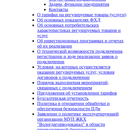
Задачи, функции предприятия
Контакты
О тарифах на регулируемые товары (услуги)
Об основных показателях ФХД
Об основных потребительских
характеристиках регулируемых товаров и
услуг
Об инвестиционных программах и отчетах
об их реализации
О технической возможности подключения,
регистрации и ходе реализации заявок о
подключении
Условия, на которых осуществляется
оказание регулируемых услуг, условия
договоров о подключении
Порядок выполнения мероприятий,
связанных с подключением
Предложения об установлении тарифов
Бухгалтерская отчетность
Политика в отношении обработки и
обеспечения безопасности ПДн
Заявление о политике эксплуатирующей
организации МУП ЖКХ
"Вологдагорводоканал" в области
промышленной безопасности