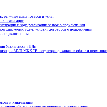
х регулируемых товаров и услуг
 их реализации
истрации и ходе реализации заявок о подключении
е регулируемых услуг, условия договоров о подключении
х с подключением
ния безопасности ПДн
анизации МУП ЖКХ "Вологдагорводоканал" в области промышле
овода и канализации
лючения объекта к сетям водопровода и канализации