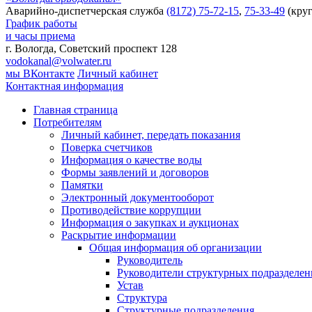
Аварийно-диспетчерская служба
(8172) 75-72-15
,
75-33-49
(круг
График работы
и часы приема
г. Вологда, Советский проспект 128
vodokanal@volwater.ru
мы ВКонтакте
Личный кабинет
Контактная информация
Главная страница
Потребителям
Личный кабинет, передать показания
Поверка счетчиков
Информация о качестве воды
Формы заявлений и договоров
Памятки
Электронный документооборот
Противодействие коррупции
Информация о закупках и аукционах
Раскрытие информации
Общая информация об организации
Руководитель
Руководители структурных подразделе
Устав
Структура
Структурные подразделения