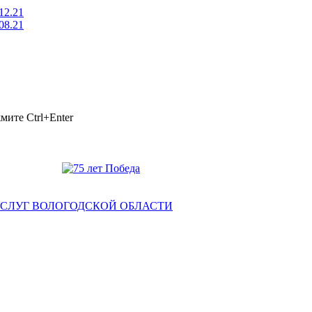
12.21
08.21
ажмите
Ctrl+Enter