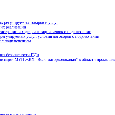
х регулируемых товаров и услуг
 их реализации
истрации и ходе реализации заявок о подключении
е регулируемых услуг, условия договоров о подключении
х с подключением
ния безопасности ПДн
анизации МУП ЖКХ "Вологдагорводоканал" в области промышле
овода и канализации