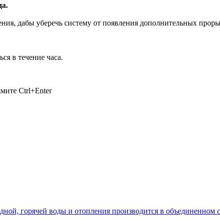
да.
ения, дабы уберечь систему от появления дополнительных проры
ся в течение часа.
ажмите
Ctrl+Enter
лодной, горячей воды и отопления производится в объединенно