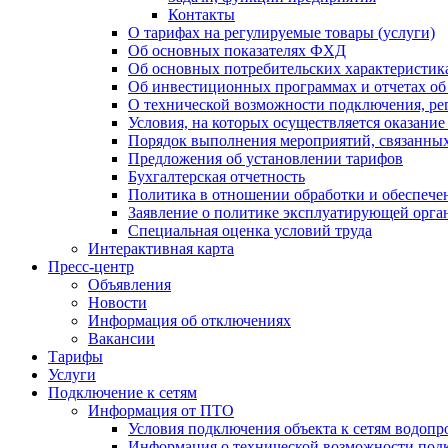
Контакты
О тарифах на регулируемые товары (услуги)
Об основных показателях ФХД
Об основных потребительских характеристика
Об инвестиционных программах и отчетах об
О технической возможности подключения, рег
Условия, на которых осуществляется оказани
Порядок выполнения мероприятий, связанны
Предложения об установлении тарифов
Бухгалтерская отчетность
Политика в отношении обработки и обеспече
Заявление о политике эксплуатирующей орг
Специальная оценка условий труда
Интерактивная карта
Пресс-центр
Объявления
Новости
Информация об отключениях
Вакансии
Тарифы
Услуги
Подключение к сетям
Информация от ПТО
Условия подключения объекта к сетям водопр
Информация о технической возможности подк