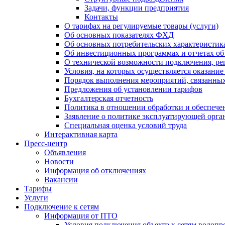
Задачи, функции предприятия
Контакты
О тарифах на регулируемые товары (услуги)
Об основных показателях ФХД
Об основных потребительских характеристика
Об инвестиционных программах и отчетах об
О технической возможности подключения, рег
Условия, на которых осуществляется оказани
Порядок выполнения мероприятий, связанны
Предложения об установлении тарифов
Бухгалтерская отчетность
Политика в отношении обработки и обеспече
Заявление о политике эксплуатирующей орг
Специальная оценка условий труда
Интерактивная карта
Пресс-центр
Объявления
Новости
Информация об отключениях
Вакансии
Тарифы
Услуги
Подключение к сетям
Информация от ПТО
Условия подключения объекта к сетям водопр