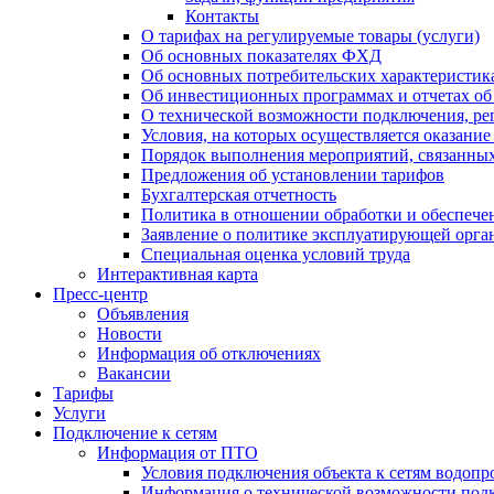
Контакты
О тарифах на регулируемые товары (услуги)
Об основных показателях ФХД
Об основных потребительских характеристика
Об инвестиционных программах и отчетах об
О технической возможности подключения, рег
Условия, на которых осуществляется оказани
Порядок выполнения мероприятий, связанны
Предложения об установлении тарифов
Бухгалтерская отчетность
Политика в отношении обработки и обеспече
Заявление о политике эксплуатирующей орг
Специальная оценка условий труда
Интерактивная карта
Пресс-центр
Объявления
Новости
Информация об отключениях
Вакансии
Тарифы
Услуги
Подключение к сетям
Информация от ПТО
Условия подключения объекта к сетям водопр
Информация о технической возможности подк