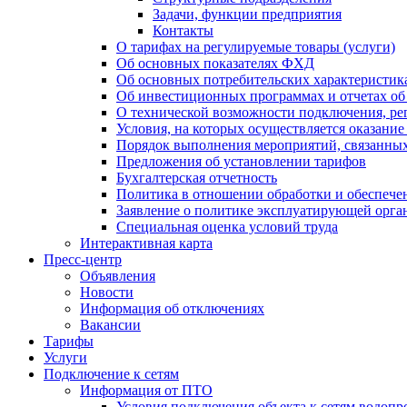
Задачи, функции предприятия
Контакты
О тарифах на регулируемые товары (услуги)
Об основных показателях ФХД
Об основных потребительских характеристика
Об инвестиционных программах и отчетах об
О технической возможности подключения, рег
Условия, на которых осуществляется оказани
Порядок выполнения мероприятий, связанны
Предложения об установлении тарифов
Бухгалтерская отчетность
Политика в отношении обработки и обеспече
Заявление о политике эксплуатирующей орг
Специальная оценка условий труда
Интерактивная карта
Пресс-центр
Объявления
Новости
Информация об отключениях
Вакансии
Тарифы
Услуги
Подключение к сетям
Информация от ПТО
Условия подключения объекта к сетям водопр