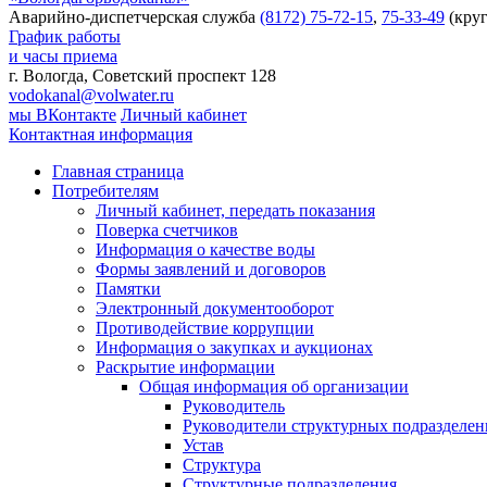
Аварийно-диспетчерская служба
(8172) 75-72-15
,
75-33-49
(круг
График работы
и часы приема
г. Вологда, Советский проспект 128
vodokanal@volwater.ru
мы ВКонтакте
Личный кабинет
Контактная информация
Главная страница
Потребителям
Личный кабинет, передать показания
Поверка счетчиков
Информация о качестве воды
Формы заявлений и договоров
Памятки
Электронный документооборот
Противодействие коррупции
Информация о закупках и аукционах
Раскрытие информации
Общая информация об организации
Руководитель
Руководители структурных подразделе
Устав
Структура
Структурные подразделения