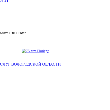
08.21
ажмите
Ctrl+Enter