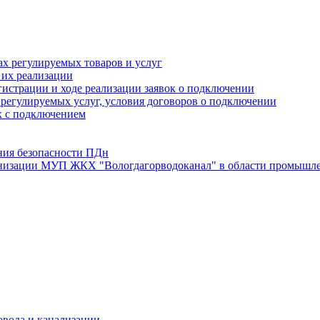
х регулируемых товаров и услуг
 их реализации
истрации и ходе реализации заявок о подключении
е регулируемых услуг, условия договоров о подключении
х с подключением
ния безопасности ПДн
анизации МУП ЖКХ "Вологдагорводоканал" в области промышле
овода и канализации