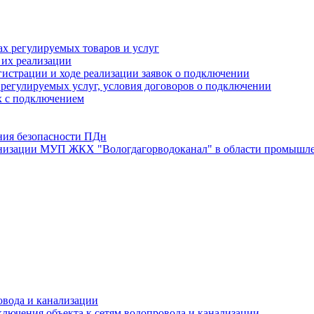
х регулируемых товаров и услуг
 их реализации
истрации и ходе реализации заявок о подключении
е регулируемых услуг, условия договоров о подключении
х с подключением
ния безопасности ПДн
анизации МУП ЖКХ "Вологдагорводоканал" в области промышле
овода и канализации
лючения объекта к сетям водопровода и канализации