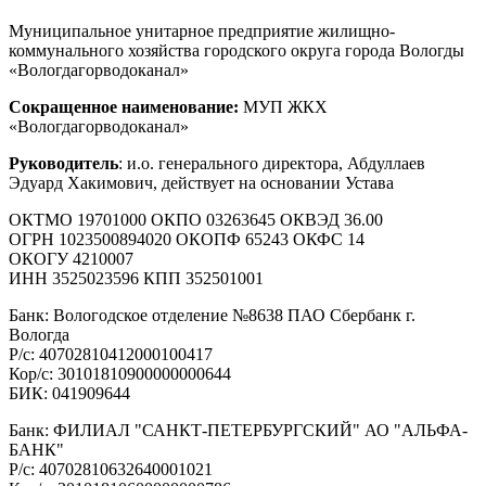
Муниципальное унитарное предприятие жилищно-
коммунального хозяйства городского округа города Вологды
«Вологдагорводоканал»
Сокращенное наименование:
МУП ЖКХ
«Вологдагорводоканал»
Руководитель
: и.о. генерального директора, Абдуллаев
Эдуард Хакимович, действует на основании Устава
ОКТМО 19701000 ОКПО 03263645 ОКВЭД 36.00
ОГРН 1023500894020 ОКОПФ 65243 ОКФС 14
ОКОГУ 4210007
ИНН 3525023596 КПП 352501001
Банк: Вологодское отделение №8638 ПАО Сбербанк г.
Вологда
Р/с: 40702810412000100417
Кор/с: 30101810900000000644
БИК: 041909644
Банк: ФИЛИАЛ "САНКТ-ПЕТЕРБУРГСКИЙ" АО "АЛЬФА-
БАНК"
Р/с: 40702810632640001021