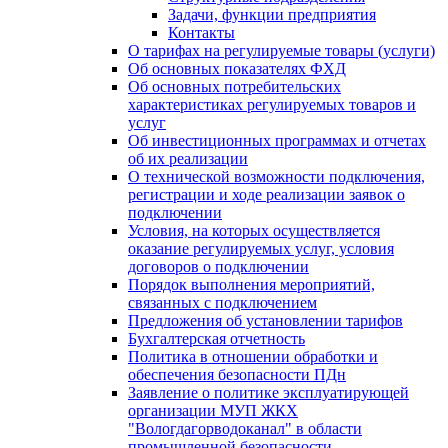
Задачи, функции предприятия
Контакты
О тарифах на регулируемые товары (услуги)
Об основных показателях ФХД
Об основных потребительских
характеристиках регулируемых товаров и
услуг
Об инвестиционных программах и отчетах
об их реализации
О технической возможности подключения,
регистрации и ходе реализации заявок о
подключении
Условия, на которых осуществляется
оказание регулируемых услуг, условия
договоров о подключении
Порядок выполнения мероприятий,
связанных с подключением
Предложения об установлении тарифов
Бухгалтерская отчетность
Политика в отношении обработки и
обеспечения безопасности ПДн
Заявление о политике эксплуатирующей
организации МУП ЖКХ
"Вологдагорводоканал" в области
промышленной безопасности