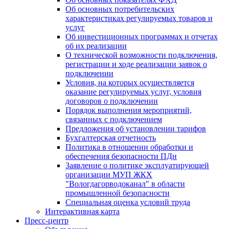
Об основных потребительских
характеристиках регулируемых товаров и
услуг
Об инвестиционных программах и отчетах
об их реализации
О технической возможности подключения,
регистрации и ходе реализации заявок о
подключении
Условия, на которых осуществляется
оказание регулируемых услуг, условия
договоров о подключении
Порядок выполнения мероприятий,
связанных с подключением
Предложения об установлении тарифов
Бухгалтерская отчетность
Политика в отношении обработки и
обеспечения безопасности ПДн
Заявление о политике эксплуатирующей
организации МУП ЖКХ
"Вологдагорводоканал" в области
промышленной безопасности
Специальная оценка условий труда
Интерактивная карта
Пресс-центр