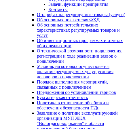
Задачи, функции предприятия
Контакты
О тарифах на регулируемые товары (услуги)
Об основных показателях ФХД
Об основных потребительских
характеристиках регулируемых товаров и
услуг
Об инвестиционных программах и отчетах
об их реализации
О технической возможности подключения,
регистрации и ходе реализации заявок о
подключении
Условия, на которых осуществляется
оказание регулируемых услуг, условия
договоров о подключении
Порядок выполнения мероприятий,
связанных с подключением
Предложения об установлении тарифов
Бухгалтерская отчетность
Политика в отношении обработки и
обеспечения безопасности ПДн
Заявление о политике эксплуатирующей
организации МУП ЖКХ
"Вологдагорводоканал" в области
промышленной безопасности