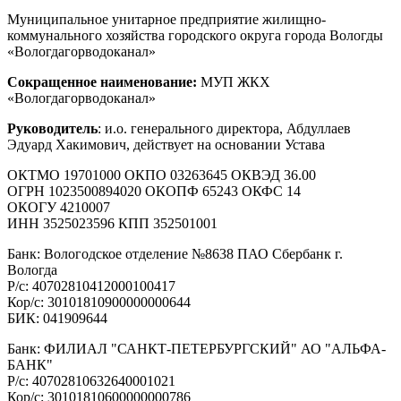
Муниципальное унитарное предприятие жилищно-
коммунального хозяйства городского округа города Вологды
«Вологдагорводоканал»
Сокращенное наименование:
МУП ЖКХ
«Вологдагорводоканал»
Руководитель
: и.о. генерального директора, Абдуллаев
Эдуард Хакимович, действует на основании Устава
ОКТМО 19701000 ОКПО 03263645 ОКВЭД 36.00
ОГРН 1023500894020 ОКОПФ 65243 ОКФС 14
ОКОГУ 4210007
ИНН 3525023596 КПП 352501001
Банк: Вологодское отделение №8638 ПАО Сбербанк г.
Вологда
Р/с: 40702810412000100417
Кор/с: 30101810900000000644
БИК: 041909644
Банк: ФИЛИАЛ "САНКТ-ПЕТЕРБУРГСКИЙ" АО "АЛЬФА-
БАНК"
Р/с: 40702810632640001021
Кор/с: 30101810600000000786