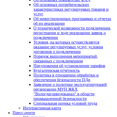
Об основных потребительских
характеристиках регулируемых товаров и
услуг
Об инвестиционных программах и отчетах
об их реализации
О технической возможности подключения,
регистрации и ходе реализации заявок о
подключении
Условия, на которых осуществляется
оказание регулируемых услуг, условия
договоров о подключении
Порядок выполнения мероприятий,
связанных с подключением
Предложения об установлении тарифов
Бухгалтерская отчетность
Политика в отношении обработки и
обеспечения безопасности ПДн
Заявление о политике эксплуатирующей
организации МУП ЖКХ
"Вологдагорводоканал" в области
промышленной безопасности
Специальная оценка условий труда
Интерактивная карта
Пресс-центр