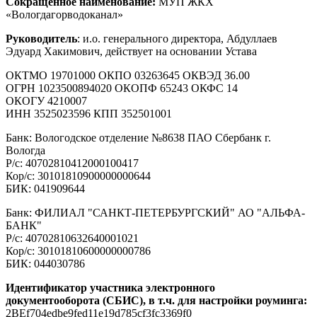
Сокращенное наименование:
МУП ЖКХ
«Вологдагорводоканал»
Руководитель
: и.о. генерального директора, Абдуллаев
Эдуард Хакимович, действует на основании Устава
ОКТМО 19701000 ОКПО 03263645 ОКВЭД 36.00
ОГРН 1023500894020 ОКОПФ 65243 ОКФС 14
ОКОГУ 4210007
ИНН 3525023596 КПП 352501001
Банк: Вологодское отделение №8638 ПАО Сбербанк г.
Вологда
Р/с: 40702810412000100417
Кор/с: 30101810900000000644
БИК: 041909644
Банк: ФИЛИАЛ "САНКТ-ПЕТЕРБУРГСКИЙ" АО "АЛЬФА-
БАНК"
Р/с: 40702810632640001021
Кор/с: 30101810600000000786
БИК: 044030786
Идентификатор участника электронного
документооборота (СБИС), в т.ч. для настройки роуминга:
2BEf704edbe9fed11e19d785cf3fc3369f0