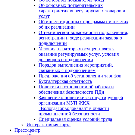
Об основных потребительских
характеристиках регулируемых товаров и
услуг
Об инвестиционных программах и отчетах
об их реализации
О технической возможности подключения,
регистрации и ходе реализации заявок о
подключении
Условия, на которых осуществляется
оказание регулируемых услуг, условия
договоров о подключении
Порядок выполнения мероприятий,
связанных с подключением
Предложения об установлении тарифов
Бухгалтерская отчетность
Политика в отношении обработки и
обеспечения безопасности ПДн
Заявление о политике эксплуатирующей
организации МУП ЖКХ
"Вологдагорводоканал" в области
промышленной безопасности
Специальная оценка условий труда
Интерактивная карта
Пресс-центр