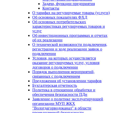
Задачи, функции предприятия
Контакты
О тарифах на регулируемые товары (услуги)
Об основных показателях ФХД
Об основных потребительских
характеристиках регулируемых товаров и
услуг
Об инвестиционных программах и отчетах
об их реализации
О технической возможности подключения,
регистрации и ходе реализации заявок о
подключении
Условия, на которых осуществляется
оказание регулируемых услуг, условия
договоров о подключении
Порядок выполнения мероприятий,
связанных с подключением
Предложения об установлении тарифов
Бухгалтерская отчетность
Политика в отношении обработки и
обеспечения безопасности ПДн
Заявление о политике эксплуатирующей
организации МУП ЖКХ
"Вологдагорводоканал" в области
промышленной безопасности