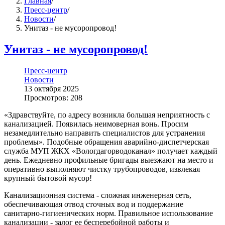
Главная
/
Пресс-центр
/
Новости
/
Унитаз - не мусоропровод!
Унитаз - не мусоропровод!
Пресс-центр
Новости
13 октября 2025
Просмотров: 208
«Здравствуйте, по адресу возникла большая неприятность с
канализацией. Появилась неимоверная вонь. Просим
незамедлительно направить специалистов для устранения
проблемы». Подобные обращения аварийно-диспетчерская
служба МУП ЖКХ «Вологдагорводоканал» получает каждый
день. Ежедневно профильные бригады выезжают на место и
оперативно выполняют чистку трубопроводов, извлекая
крупный бытовой мусор!
Канализационная система - сложная инженерная сеть,
обеспечивающая отвод сточных вод и поддержание
санитарно-гигиенических норм. Правильное использование
канализации - залог ее бесперебойной работы и