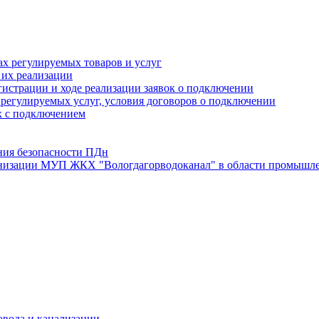
х регулируемых товаров и услуг
 их реализации
истрации и ходе реализации заявок о подключении
е регулируемых услуг, условия договоров о подключении
х с подключением
ния безопасности ПДн
анизации МУП ЖКХ "Вологдагорводоканал" в области промышле
овода и канализации