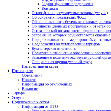
Задачи, функции предприятия
Контакты
О тарифах на регулируемые товары (услуги)
Об основных показателях ФХД
Об основных потребительских характеристика
Об инвестиционных программах и отчетах об
О технической возможности подключения, рег
Условия, на которых осуществляется оказани
Порядок выполнения мероприятий, связанны
Предложения об установлении тарифов
Бухгалтерская отчетность
Политика в отношении обработки и обеспече
Заявление о политике эксплуатирующей орг
Специальная оценка условий труда
Интерактивная карта
Пресс-центр
Объявления
Новости
Информация об отключениях
Вакансии
Тарифы
Услуги
Подключение к сетям
Информация от ПТО
Условия подключения объекта к сетям водопр