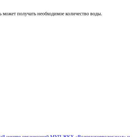
 может получать необходимое количество воды.
м call-центре организаций МУП ЖКХ «Вологдагорводоканал» и