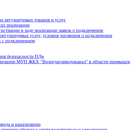
х регулируемых товаров и услуг
 их реализации
истрации и ходе реализации заявок о подключении
е регулируемых услуг, условия договоров о подключении
х с подключением
ния безопасности ПДн
анизации МУП ЖКХ "Вологдагорводоканал" в области промышле
овода и канализации
лючения объекта к сетям водопровода и канализации