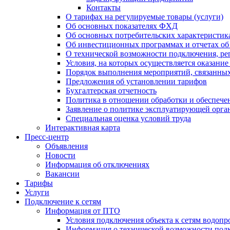
Контакты
О тарифах на регулируемые товары (услуги)
Об основных показателях ФХД
Об основных потребительских характеристика
Об инвестиционных программах и отчетах об
О технической возможности подключения, рег
Условия, на которых осуществляется оказани
Порядок выполнения мероприятий, связанны
Предложения об установлении тарифов
Бухгалтерская отчетность
Политика в отношении обработки и обеспече
Заявление о политике эксплуатирующей орг
Специальная оценка условий труда
Интерактивная карта
Пресс-центр
Объявления
Новости
Информация об отключениях
Вакансии
Тарифы
Услуги
Подключение к сетям
Информация от ПТО
Условия подключения объекта к сетям водопр
Информация о технической возможности подк