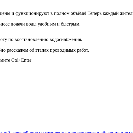
щены и функционируют в полном объёме! Теперь каждый житель
оцесс подачи воды удобным и быстрым.
боту по восстановлению водоснабжения.
о расскажем об этапах проводимых работ.
ажмите
Ctrl+Enter
лодной, горячей воды и отопления производится в объединенно