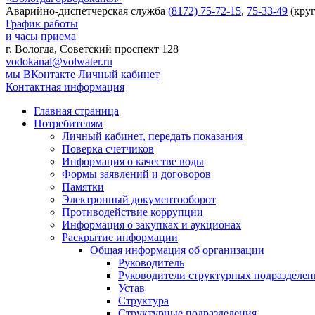
Аварийно-диспетчерская служба
(8172) 75-72-15
,
75-33-49
(круг
График работы
и часы приема
г. Вологда, Советский проспект 128
vodokanal@volwater.ru
мы ВКонтакте
Личный кабинет
Контактная информация
Главная страница
Потребителям
Личный кабинет, передать показания
Поверка счетчиков
Информация о качестве воды
Формы заявлений и договоров
Памятки
Электронный документооборот
Противодействие коррупции
Информация о закупках и аукционах
Раскрытие информации
Общая информация об организации
Руководитель
Руководители структурных подразделе
Устав
Структура
Структурные подразделения