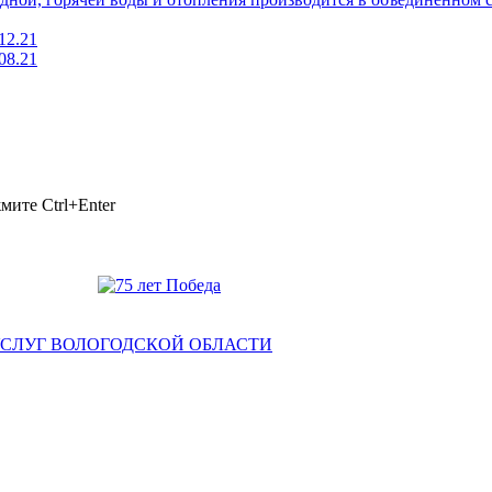
12.21
08.21
ажмите
Ctrl+Enter