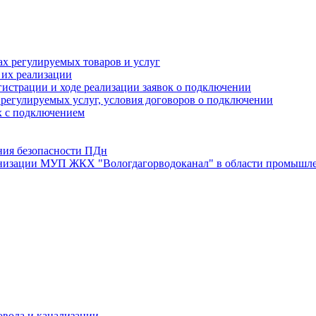
х регулируемых товаров и услуг
 их реализации
истрации и ходе реализации заявок о подключении
е регулируемых услуг, условия договоров о подключении
х с подключением
ния безопасности ПДн
анизации МУП ЖКХ "Вологдагорводоканал" в области промышле
овода и канализации