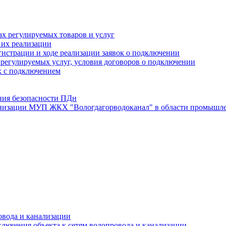
х регулируемых товаров и услуг
 их реализации
истрации и ходе реализации заявок о подключении
е регулируемых услуг, условия договоров о подключении
х с подключением
ния безопасности ПДн
анизации МУП ЖКХ "Вологдагорводоканал" в области промышле
овода и канализации
лючения объекта к сетям водопровода и канализации