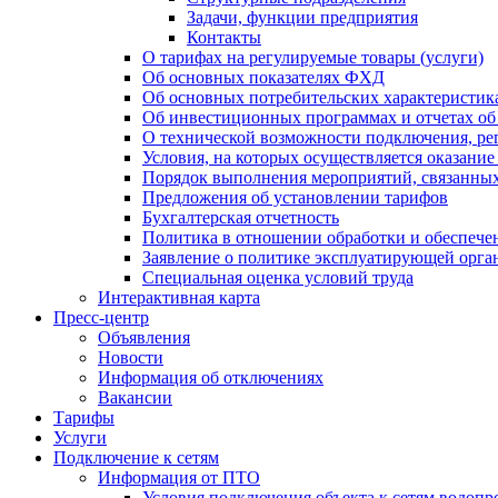
Задачи, функции предприятия
Контакты
О тарифах на регулируемые товары (услуги)
Об основных показателях ФХД
Об основных потребительских характеристика
Об инвестиционных программах и отчетах об
О технической возможности подключения, рег
Условия, на которых осуществляется оказани
Порядок выполнения мероприятий, связанны
Предложения об установлении тарифов
Бухгалтерская отчетность
Политика в отношении обработки и обеспече
Заявление о политике эксплуатирующей орг
Специальная оценка условий труда
Интерактивная карта
Пресс-центр
Объявления
Новости
Информация об отключениях
Вакансии
Тарифы
Услуги
Подключение к сетям
Информация от ПТО
Условия подключения объекта к сетям водопр