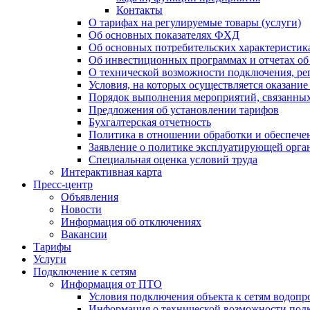
Контакты
О тарифах на регулируемые товары (услуги)
Об основных показателях ФХД
Об основных потребительских характеристика
Об инвестиционных программах и отчетах об
О технической возможности подключения, рег
Условия, на которых осуществляется оказани
Порядок выполнения мероприятий, связанны
Предложения об установлении тарифов
Бухгалтерская отчетность
Политика в отношении обработки и обеспече
Заявление о политике эксплуатирующей орг
Специальная оценка условий труда
Интерактивная карта
Пресс-центр
Объявления
Новости
Информация об отключениях
Вакансии
Тарифы
Услуги
Подключение к сетям
Информация от ПТО
Условия подключения объекта к сетям водопр
Информация о технической возможности подк