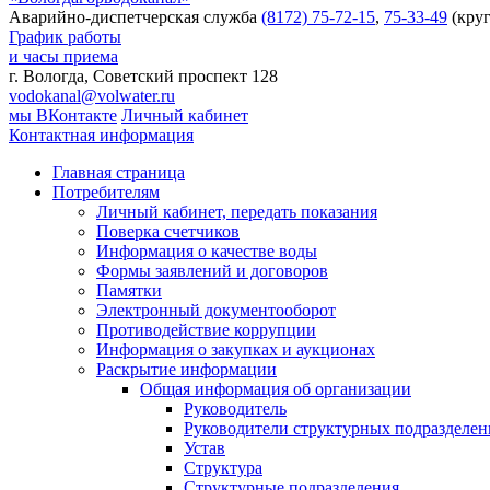
Аварийно-диспетчерская служба
(8172) 75-72-15
,
75-33-49
(круг
График работы
и часы приема
г. Вологда, Советский проспект 128
vodokanal@volwater.ru
мы ВКонтакте
Личный кабинет
Контактная информация
Главная страница
Потребителям
Личный кабинет, передать показания
Поверка счетчиков
Информация о качестве воды
Формы заявлений и договоров
Памятки
Электронный документооборот
Противодействие коррупции
Информация о закупках и аукционах
Раскрытие информации
Общая информация об организации
Руководитель
Руководители структурных подразделе
Устав
Структура
Структурные подразделения