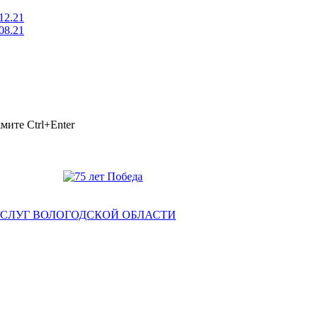
12.21
08.21
ажмите
Ctrl+Enter