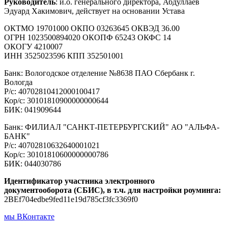
Руководитель
: и.о. генерального директора, Абдуллаев
Эдуард Хакимович, действует на основании Устава
ОКТМО 19701000 ОКПО 03263645 ОКВЭД 36.00
ОГРН 1023500894020 ОКОПФ 65243 ОКФС 14
ОКОГУ 4210007
ИНН 3525023596 КПП 352501001
Банк: Вологодское отделение №8638 ПАО Сбербанк г.
Вологда
Р/с: 40702810412000100417
Кор/с: 30101810900000000644
БИК: 041909644
Банк: ФИЛИАЛ "САНКТ-ПЕТЕРБУРГСКИЙ" АО "АЛЬФА-
БАНК"
Р/с: 40702810632640001021
Кор/с: 30101810600000000786
БИК: 044030786
Идентификатор участника электронного
документооборота (СБИС), в т.ч. для настройки роуминга:
2BEf704edbe9fed11e19d785cf3fc3369f0
мы ВКонтакте