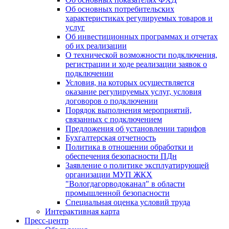
Об основных потребительских
характеристиках регулируемых товаров и
услуг
Об инвестиционных программах и отчетах
об их реализации
О технической возможности подключения,
регистрации и ходе реализации заявок о
подключении
Условия, на которых осуществляется
оказание регулируемых услуг, условия
договоров о подключении
Порядок выполнения мероприятий,
связанных с подключением
Предложения об установлении тарифов
Бухгалтерская отчетность
Политика в отношении обработки и
обеспечения безопасности ПДн
Заявление о политике эксплуатирующей
организации МУП ЖКХ
"Вологдагорводоканал" в области
промышленной безопасности
Специальная оценка условий труда
Интерактивная карта
Пресс-центр