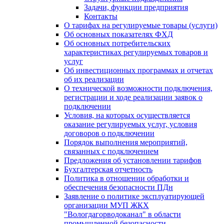
Задачи, функции предприятия
Контакты
О тарифах на регулируемые товары (услуги)
Об основных показателях ФХД
Об основных потребительских
характеристиках регулируемых товаров и
услуг
Об инвестиционных программах и отчетах
об их реализации
О технической возможности подключения,
регистрации и ходе реализации заявок о
подключении
Условия, на которых осуществляется
оказание регулируемых услуг, условия
договоров о подключении
Порядок выполнения мероприятий,
связанных с подключением
Предложения об установлении тарифов
Бухгалтерская отчетность
Политика в отношении обработки и
обеспечения безопасности ПДн
Заявление о политике эксплуатирующей
организации МУП ЖКХ
"Вологдагорводоканал" в области
промышленной безопасности