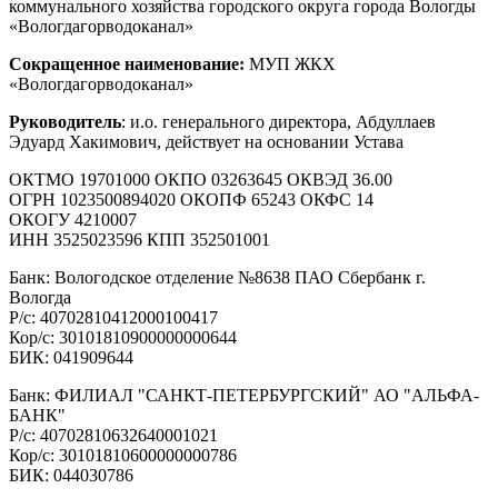
коммунального хозяйства городского округа города Вологды
«Вологдагорводоканал»
Сокращенное наименование:
МУП ЖКХ
«Вологдагорводоканал»
Руководитель
: и.о. генерального директора, Абдуллаев
Эдуард Хакимович, действует на основании Устава
ОКТМО 19701000 ОКПО 03263645 ОКВЭД 36.00
ОГРН 1023500894020 ОКОПФ 65243 ОКФС 14
ОКОГУ 4210007
ИНН 3525023596 КПП 352501001
Банк: Вологодское отделение №8638 ПАО Сбербанк г.
Вологда
Р/с: 40702810412000100417
Кор/с: 30101810900000000644
БИК: 041909644
Банк: ФИЛИАЛ "САНКТ-ПЕТЕРБУРГСКИЙ" АО "АЛЬФА-
БАНК"
Р/с: 40702810632640001021
Кор/с: 30101810600000000786
БИК: 044030786