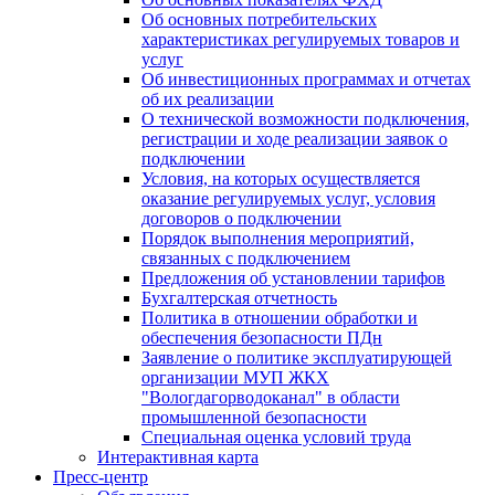
Об основных потребительских
характеристиках регулируемых товаров и
услуг
Об инвестиционных программах и отчетах
об их реализации
О технической возможности подключения,
регистрации и ходе реализации заявок о
подключении
Условия, на которых осуществляется
оказание регулируемых услуг, условия
договоров о подключении
Порядок выполнения мероприятий,
связанных с подключением
Предложения об установлении тарифов
Бухгалтерская отчетность
Политика в отношении обработки и
обеспечения безопасности ПДн
Заявление о политике эксплуатирующей
организации МУП ЖКХ
"Вологдагорводоканал" в области
промышленной безопасности
Специальная оценка условий труда
Интерактивная карта
Пресс-центр