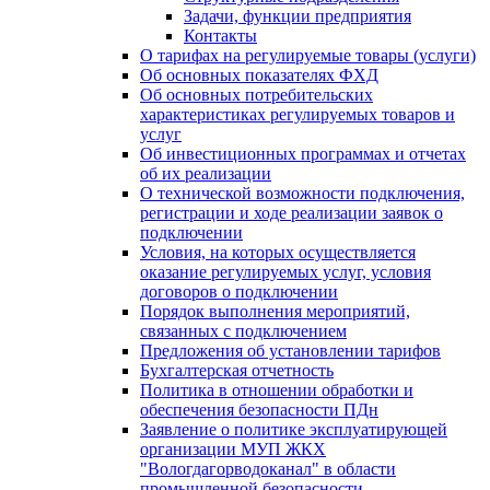
Задачи, функции предприятия
Контакты
О тарифах на регулируемые товары (услуги)
Об основных показателях ФХД
Об основных потребительских
характеристиках регулируемых товаров и
услуг
Об инвестиционных программах и отчетах
об их реализации
О технической возможности подключения,
регистрации и ходе реализации заявок о
подключении
Условия, на которых осуществляется
оказание регулируемых услуг, условия
договоров о подключении
Порядок выполнения мероприятий,
связанных с подключением
Предложения об установлении тарифов
Бухгалтерская отчетность
Политика в отношении обработки и
обеспечения безопасности ПДн
Заявление о политике эксплуатирующей
организации МУП ЖКХ
"Вологдагорводоканал" в области
промышленной безопасности