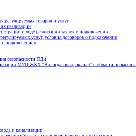
х регулируемых товаров и услуг
 их реализации
истрации и ходе реализации заявок о подключении
е регулируемых услуг, условия договоров о подключении
х с подключением
ния безопасности ПДн
анизации МУП ЖКХ "Вологдагорводоканал" в области промышле
овода и канализации
лючения объекта к сетям водопровода и канализации