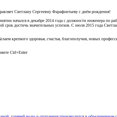
авляет Светлану Сергеевну Фарафонтьеву с днём рождения!
ятии начался в декабре 2014 года с должности инженера по ра
ий срок достичь значительных успехов. С июля 2015 года Светла
лаем крепкого здоровья, счастья, благополучия, новых професс
ажмите
Ctrl+Enter
лодной, горячей воды и отопления производится в объединенно