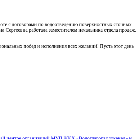
боте с договорами по водоотведению поверхностных сточных
на Сергеевна работала заместителем начальника отдела продаж,
иональных побед и исполнения всех желаний! Пусть этот день
м call-центре организаций МУП ЖКХ «Вологдагорводоканал» и