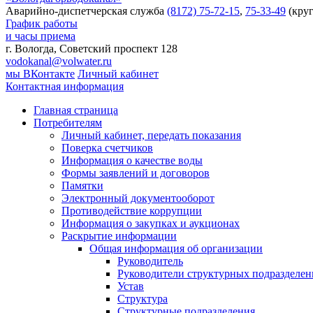
Аварийно-диспетчерская служба
(8172) 75-72-15
,
75-33-49
(круг
График работы
и часы приема
г. Вологда, Советский проспект 128
vodokanal@volwater.ru
мы ВКонтакте
Личный кабинет
Контактная информация
Главная страница
Потребителям
Личный кабинет, передать показания
Поверка счетчиков
Информация о качестве воды
Формы заявлений и договоров
Памятки
Электронный документооборот
Противодействие коррупции
Информация о закупках и аукционах
Раскрытие информации
Общая информация об организации
Руководитель
Руководители структурных подразделе
Устав
Структура
Структурные подразделения