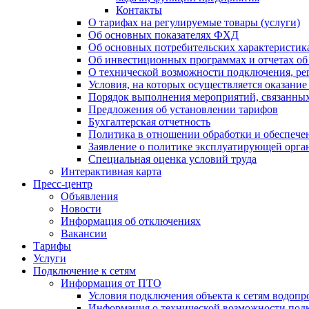
Контакты
О тарифах на регулируемые товары (услуги)
Об основных показателях ФХД
Об основных потребительских характеристика
Об инвестиционных программах и отчетах об
О технической возможности подключения, рег
Условия, на которых осуществляется оказани
Порядок выполнения мероприятий, связанны
Предложения об установлении тарифов
Бухгалтерская отчетность
Политика в отношении обработки и обеспече
Заявление о политике эксплуатирующей орг
Специальная оценка условий труда
Интерактивная карта
Пресс-центр
Объявления
Новости
Информация об отключениях
Вакансии
Тарифы
Услуги
Подключение к сетям
Информация от ПТО
Условия подключения объекта к сетям водопр
Информация о технической возможности подк