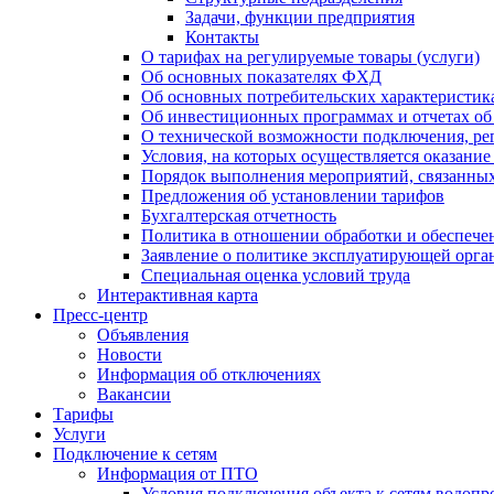
Задачи, функции предприятия
Контакты
О тарифах на регулируемые товары (услуги)
Об основных показателях ФХД
Об основных потребительских характеристика
Об инвестиционных программах и отчетах об
О технической возможности подключения, рег
Условия, на которых осуществляется оказани
Порядок выполнения мероприятий, связанны
Предложения об установлении тарифов
Бухгалтерская отчетность
Политика в отношении обработки и обеспече
Заявление о политике эксплуатирующей орг
Специальная оценка условий труда
Интерактивная карта
Пресс-центр
Объявления
Новости
Информация об отключениях
Вакансии
Тарифы
Услуги
Подключение к сетям
Информация от ПТО
Условия подключения объекта к сетям водопр