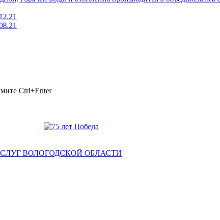
12.21
08.21
ажмите
Ctrl+Enter