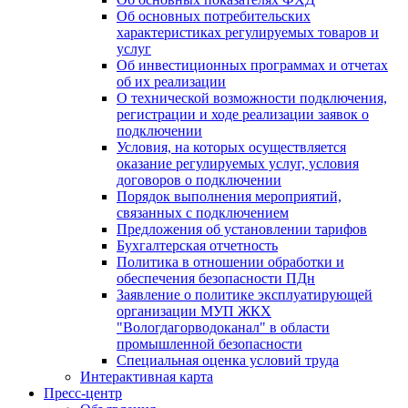
Об основных потребительских
характеристиках регулируемых товаров и
услуг
Об инвестиционных программах и отчетах
об их реализации
О технической возможности подключения,
регистрации и ходе реализации заявок о
подключении
Условия, на которых осуществляется
оказание регулируемых услуг, условия
договоров о подключении
Порядок выполнения мероприятий,
связанных с подключением
Предложения об установлении тарифов
Бухгалтерская отчетность
Политика в отношении обработки и
обеспечения безопасности ПДн
Заявление о политике эксплуатирующей
организации МУП ЖКХ
"Вологдагорводоканал" в области
промышленной безопасности
Специальная оценка условий труда
Интерактивная карта
Пресс-центр