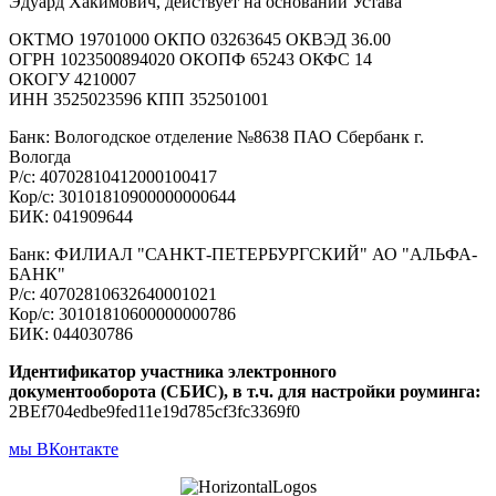
Эдуард Хакимович, действует на основании Устава
ОКТМО 19701000 ОКПО 03263645 ОКВЭД 36.00
ОГРН 1023500894020 ОКОПФ 65243 ОКФС 14
ОКОГУ 4210007
ИНН 3525023596 КПП 352501001
Банк: Вологодское отделение №8638 ПАО Сбербанк г.
Вологда
Р/с: 40702810412000100417
Кор/с: 30101810900000000644
БИК: 041909644
Банк: ФИЛИАЛ "САНКТ-ПЕТЕРБУРГСКИЙ" АО "АЛЬФА-
БАНК"
Р/с: 40702810632640001021
Кор/с: 30101810600000000786
БИК: 044030786
Идентификатор участника электронного
документооборота (СБИС), в т.ч. для настройки роуминга:
2BEf704edbe9fed11e19d785cf3fc3369f0
мы ВКонтакте