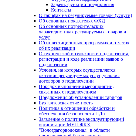
Задачи, функции предприятия
Контакты
О тарифах на регулируемые товары (услуги)
Об основных показателях ФХД
Об основных потребительских
характеристиках регулируемых товаров и
услуг
Об инвестиционных программах и отчетах
об их реализации
О технической возможности подключения,
регистрации и ходе реализации заявок о
подключении
Условия, на которых осуществляется
оказание регулируемых услуг, условия
договоров о подключении
Порядок выполнения мероприятий,
связанных с подключением
Предложения об установлении тарифов
Бухгалтерская отчетность
Политика в отношении обработки и
обеспечения безопасности ПДн
Заявление о политике эксплуатирующей
организации МУП ЖКХ
"Вологдагорводоканал" в области
промышленной безопасности