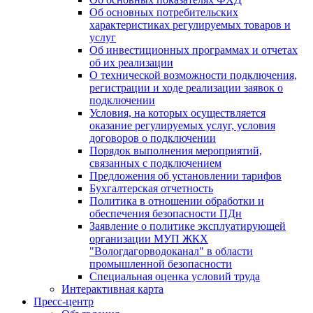
Об основных потребительских
характеристиках регулируемых товаров и
услуг
Об инвестиционных программах и отчетах
об их реализации
О технической возможности подключения,
регистрации и ходе реализации заявок о
подключении
Условия, на которых осуществляется
оказание регулируемых услуг, условия
договоров о подключении
Порядок выполнения мероприятий,
связанных с подключением
Предложения об установлении тарифов
Бухгалтерская отчетность
Политика в отношении обработки и
обеспечения безопасности ПДн
Заявление о политике эксплуатирующей
организации МУП ЖКХ
"Вологдагорводоканал" в области
промышленной безопасности
Специальная оценка условий труда
Интерактивная карта
Пресс-центр