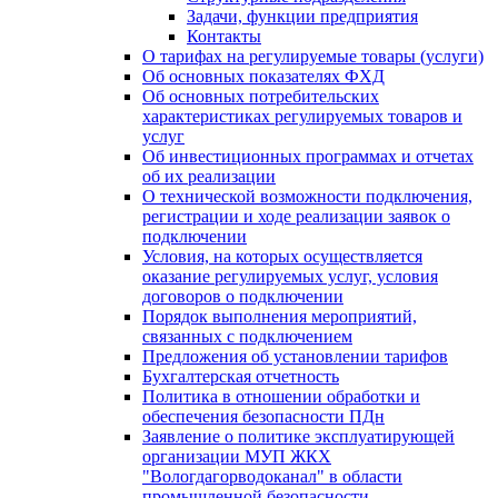
Задачи, функции предприятия
Контакты
О тарифах на регулируемые товары (услуги)
Об основных показателях ФХД
Об основных потребительских
характеристиках регулируемых товаров и
услуг
Об инвестиционных программах и отчетах
об их реализации
О технической возможности подключения,
регистрации и ходе реализации заявок о
подключении
Условия, на которых осуществляется
оказание регулируемых услуг, условия
договоров о подключении
Порядок выполнения мероприятий,
связанных с подключением
Предложения об установлении тарифов
Бухгалтерская отчетность
Политика в отношении обработки и
обеспечения безопасности ПДн
Заявление о политике эксплуатирующей
организации МУП ЖКХ
"Вологдагорводоканал" в области
промышленной безопасности