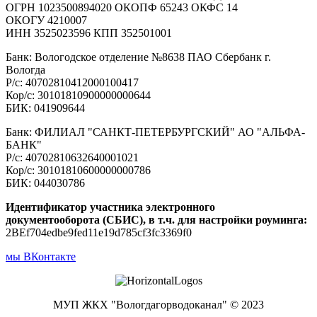
ОГРН 1023500894020 ОКОПФ 65243 ОКФС 14
ОКОГУ 4210007
ИНН 3525023596 КПП 352501001
Банк: Вологодское отделение №8638 ПАО Сбербанк г.
Вологда
Р/с: 40702810412000100417
Кор/с: 30101810900000000644
БИК: 041909644
Банк: ФИЛИАЛ "САНКТ-ПЕТЕРБУРГСКИЙ" АО "АЛЬФА-
БАНК"
Р/с: 40702810632640001021
Кор/с: 30101810600000000786
БИК: 044030786
Идентификатор участника электронного
документооборота (СБИС), в т.ч. для настройки роуминга:
2BEf704edbe9fed11e19d785cf3fc3369f0
мы ВКонтакте
МУП ЖКХ "Вологдагорводоканал" © 2023