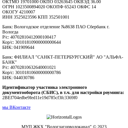
ОКТМО 19701000 ОКПО 03263645 ОКВЭД 36.00
ОГРН 1023500894020 ОКОПФ 65243 ОКФС 14
ОКОГУ 4210007
ИНН 3525023596 КПП 352501001
Банк: Вологодское отделение №8638 ПАО Сбербанк г.
Вологда
Р/с: 40702810412000100417
Кор/с: 30101810900000000644
БИК: 041909644
Банк: ФИЛИАЛ "САНКТ-ПЕТЕРБУРГСКИЙ" АО "АЛЬФА-
БАНК"
Р/с: 40702810632640001021
Кор/с: 30101810600000000786
БИК: 044030786
Идентификатор участника электронного
документооборота (СБИС), в т.ч. для настройки роуминга:
2BEf704edbe9fed11e19d785cf3fc3369f0
мы ВКонтакте
МУП ЖКХ "Вологдагорводоканал" © 2023