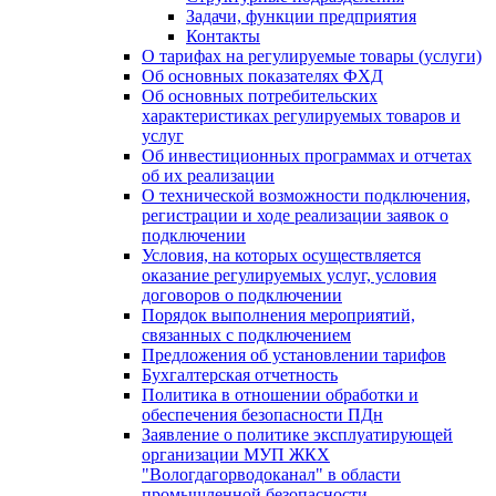
Задачи, функции предприятия
Контакты
О тарифах на регулируемые товары (услуги)
Об основных показателях ФХД
Об основных потребительских
характеристиках регулируемых товаров и
услуг
Об инвестиционных программах и отчетах
об их реализации
О технической возможности подключения,
регистрации и ходе реализации заявок о
подключении
Условия, на которых осуществляется
оказание регулируемых услуг, условия
договоров о подключении
Порядок выполнения мероприятий,
связанных с подключением
Предложения об установлении тарифов
Бухгалтерская отчетность
Политика в отношении обработки и
обеспечения безопасности ПДн
Заявление о политике эксплуатирующей
организации МУП ЖКХ
"Вологдагорводоканал" в области
промышленной безопасности