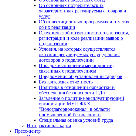
Об основных потребительских
характеристиках регулируемых товаров и
услуг
Об инвестиционных программах и отчетах
об их реализации
О технической возможности подключения,
регистрации и ходе реализации заявок о
подключении
Условия, на которых осуществляется
оказание регулируемых услуг, условия
договоров о подключении
Порядок выполнения мероприятий,
связанных с подключением
Предложения об установлении тарифов
Бухгалтерская отчетность
Политика в отношении обработки и
обеспечения безопасности ПДн
Заявление о политике эксплуатирующей
организации МУП ЖКХ
"Вологдагорводоканал" в области
промышленной безопасности
Специальная оценка условий труда
Интерактивная карта
Пресс-центр