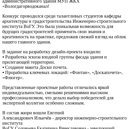
административного здания МУП ЖКХ
«Вологдагорводоканал!
Конкурс проводился среди талантливых студентов кафедры
архитектуры и градостроительства Инженерно-строительного
института ВоГУ. Это была уникальная возможность для
будущих градостроителей применить свои знания и
креативность на практике, предложив свежий взгляд на облик
нашего главного здания.
В задание на разработку дизайн-проекта входили:
⦁ Разработка эскиза входной группы фасада здания и
прилегающей территории.
⦁ Создание макета Доски почета.
⦁ Проработка ключевых локаций: «Фонтан», «Доскапочета»,
«Флюгер».
Представленные проектные работы отличались яркой
индивидуальностью, смелыми решениямии высоким
профессионализмом, что делало выбор победителей для
экспертной коллегии особенно сложным.
В состав жюри вошли Евгений
Александрович Ильичёв - директор инженерно-строительного
института
ВоГУ, Соловьева Екатерина Вячеславовна - заведующий