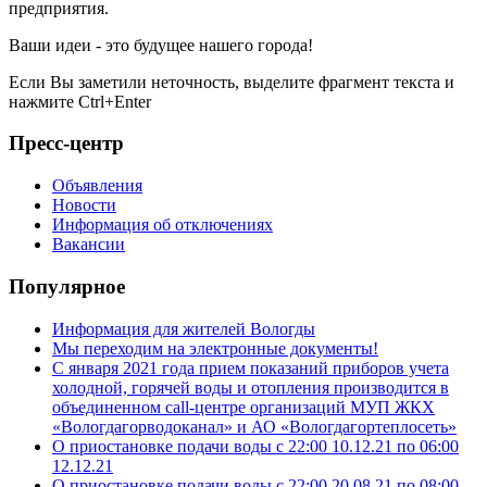
предприятия.
Ваши идеи - это будущее нашего города!
Если Вы заметили неточность, выделите фрагмент текста и
нажмите
Ctrl+Enter
Пресс-центр
Объявления
Новости
Информация об отключениях
Вакансии
Популярное
Информация для жителей Вологды
Мы переходим на электронные документы!
С января 2021 года прием показаний приборов учета
холодной, горячей воды и отопления производится в
объединенном call-центре организаций МУП ЖКХ
«Вологдагорводоканал» и АО «Вологдагортеплосеть»
О приостановке подачи воды с 22:00 10.12.21 по 06:00
12.12.21
О приостановке подачи воды с 22:00 20.08.21 по 08:00