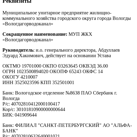
Реквизиты
Муниципальное унитарное предприятие жилищно-
коммунального хозяйства городского округа города Вологды
«Вологдагорводоканал»
Сокращенное наименование:
МУП ЖКХ
«Вологдагорводоканал»
Руководитель
: и.о. генерального директора, Абдуллаев
Эдуард Хакимович, действует на основании Устава
ОКТМО 19701000 ОКПО 03263645 ОКВЭД 36.00
ОГРН 1023500894020 ОКОПФ 65243 ОКФС 14
ОКОГУ 4210007
ИНН 3525023596 КПП 352501001
Банк: Вологодское отделение №8638 ПАО Сбербанк г.
Вологда
Р/с: 40702810412000100417
Кор/с: 30101810900000000644
БИК: 041909644
Банк: ФИЛИАЛ "САНКТ-ПЕТЕРБУРГСКИЙ" АО "АЛЬФА-
БАНК"
Р/с: 40702810632640001021