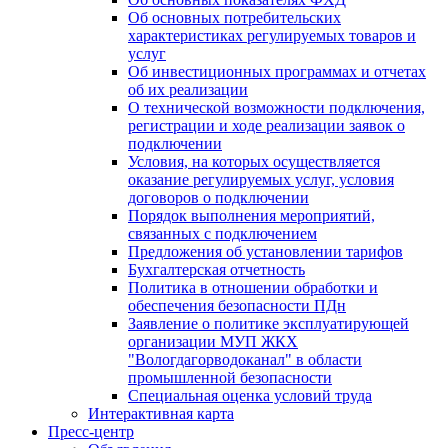
Об основных потребительских
характеристиках регулируемых товаров и
услуг
Об инвестиционных программах и отчетах
об их реализации
О технической возможности подключения,
регистрации и ходе реализации заявок о
подключении
Условия, на которых осуществляется
оказание регулируемых услуг, условия
договоров о подключении
Порядок выполнения мероприятий,
связанных с подключением
Предложения об установлении тарифов
Бухгалтерская отчетность
Политика в отношении обработки и
обеспечения безопасности ПДн
Заявление о политике эксплуатирующей
организации МУП ЖКХ
"Вологдагорводоканал" в области
промышленной безопасности
Специальная оценка условий труда
Интерактивная карта
Пресс-центр