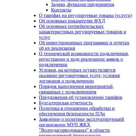
Задачи, функции предприятия
Контакты
О тарифах на регулируемые товары (услуги)
Об основных показателях ФХД
Об основных потребительских
характеристиках регулируемых товаров и
услуг
Об инвестиционных программах и отчетах
об их реализации
О технической возможности подключения,
регистрации и ходе реализации заявок о
подключении
Условия, на которых осуществляется
оказание регулируемых услуг, условия
договоров о подключении
Порядок выполнения мероприятий,
связанных с подключением
Предложения об установлении тарифов
Бухгалтерская отчетность
Политика в отношении обработки и
обеспечения безопасности ПДн
Заявление о политике эксплуатирующей
организации МУП ЖКХ
"Вологдагорводоканал" в области
промышленной безопасности