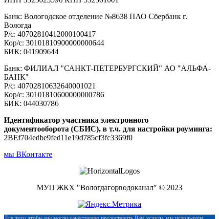
Банк: Вологодское отделение №8638 ПАО Сбербанк г.
Вологда
Р/с: 40702810412000100417
Кор/с: 30101810900000000644
БИК: 041909644
Банк: ФИЛИАЛ "САНКТ-ПЕТЕРБУРГСКИЙ" АО "АЛЬФА-
БАНК"
Р/с: 40702810632640001021
Кор/с: 30101810600000000786
БИК: 044030786
Идентификатор участника электронного
документооборота (СБИС), в т.ч. для настройки роуминга:
2BEf704edbe9fed11e19d785cf3fc3369f0
мы ВКонтакте
МУП ЖКХ "Вологдагорводоканал" © 2023
Для того чтобы мы могли качественно предоставить Вам услуги, мы используем