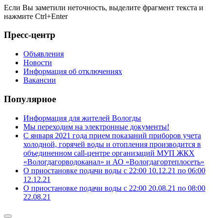
Если Вы заметили неточность, выделите фрагмент текста и
нажмите
Ctrl+Enter
Пресс-центр
Объявления
Новости
Информация об отключениях
Вакансии
Популярное
Информация для жителей Вологды
Мы переходим на электронные документы!
С января 2021 года прием показаний приборов учета
холодной, горячей воды и отопления производится в
объединенном call-центре организаций МУП ЖКХ
«Вологдагорводоканал» и АО «Вологдагортеплосеть»
О приостановке подачи воды с 22:00 10.12.21 по 06:00
12.12.21
О приостановке подачи воды с 22:00 20.08.21 по 08:00
22.08.21