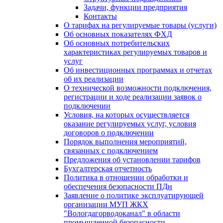
Задачи, функции предприятия
Контакты
О тарифах на регулируемые товары (услуги)
Об основных показателях ФХД
Об основных потребительских
характеристиках регулируемых товаров и
услуг
Об инвестиционных программах и отчетах
об их реализации
О технической возможности подключения,
регистрации и ходе реализации заявок о
подключении
Условия, на которых осуществляется
оказание регулируемых услуг, условия
договоров о подключении
Порядок выполнения мероприятий,
связанных с подключением
Предложения об установлении тарифов
Бухгалтерская отчетность
Политика в отношении обработки и
обеспечения безопасности ПДн
Заявление о политике эксплуатирующей
организации МУП ЖКХ
"Вологдагорводоканал" в области
промышленной безопасности