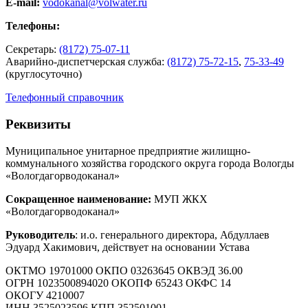
E-mail:
vodokanal@volwater.ru
Телефоны:
Секретарь:
(8172) 75-07-11
Аварийно-диспетчерская служба:
(8172) 75-72-15
,
75-33-49
(круглосуточно)
Телефонный справочник
Реквизиты
Муниципальное унитарное предприятие жилищно-
коммунального хозяйства городского округа города Вологды
«Вологдагорводоканал»
Сокращенное наименование:
МУП ЖКХ
«Вологдагорводоканал»
Руководитель
: и.о. генерального директора, Абдуллаев
Эдуард Хакимович, действует на основании Устава
ОКТМО 19701000 ОКПО 03263645 ОКВЭД 36.00
ОГРН 1023500894020 ОКОПФ 65243 ОКФС 14
ОКОГУ 4210007
ИНН 3525023596 КПП 352501001