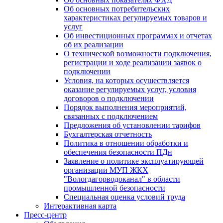
Об основных потребительских
характеристиках регулируемых товаров и
услуг
Об инвестиционных программах и отчетах
об их реализации
О технической возможности подключения,
регистрации и ходе реализации заявок о
подключении
Условия, на которых осуществляется
оказание регулируемых услуг, условия
договоров о подключении
Порядок выполнения мероприятий,
связанных с подключением
Предложения об установлении тарифов
Бухгалтерская отчетность
Политика в отношении обработки и
обеспечения безопасности ПДн
Заявление о политике эксплуатирующей
организации МУП ЖКХ
"Вологдагорводоканал" в области
промышленной безопасности
Специальная оценка условий труда
Интерактивная карта
Пресс-центр