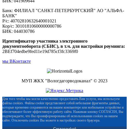
БИК: 041909644
Банк: ФИЛИАЛ "САНКТ-ПЕТЕРБУРГСКИЙ" АО "АЛЬФА-
БАНК"
Р/с: 40702810632640001021
Кор/с: 30101810600000000786
БИК: 044030786
Идентификатор участника электронного
документооборота (СБИС), в т.ч. для настройки роуминга:
2BEf704edbe9fed11e19d785cf3fc3369f0
мы ВКонтакте
МУП ЖКХ "Вологдагорводоканал" © 2023
Для того чтобы мы могли качественно предоставить Вам услуги, мы используем
файлы cookies. Файлы cookie представляют собой небольшие фрагменты данных,
которые временно сохраняются на вашем компьютере или мобильном устройстве и
обеспечивают более эффективную работу сайта. Нажимая кнопку СОГЛАСЕН, Вы
подтверждаете, что Вы проинформированы об использовании cookies на нашем
сайте. Отключить cookies Вы можете в настройках своего браузера.
Согласен(на)