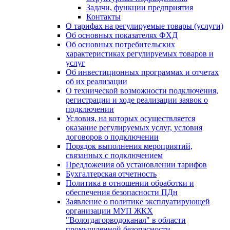
Задачи, функции предприятия
Контакты
О тарифах на регулируемые товары (услуги)
Об основных показателях ФХД
Об основных потребительских
характеристиках регулируемых товаров и
услуг
Об инвестиционных программах и отчетах
об их реализации
О технической возможности подключения,
регистрации и ходе реализации заявок о
подключении
Условия, на которых осуществляется
оказание регулируемых услуг, условия
договоров о подключении
Порядок выполнения мероприятий,
связанных с подключением
Предложения об установлении тарифов
Бухгалтерская отчетность
Политика в отношении обработки и
обеспечения безопасности ПДн
Заявление о политике эксплуатирующей
организации МУП ЖКХ
"Вологдагорводоканал" в области
промышленной безопасности