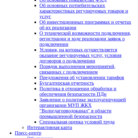
Об основных потребительских
характеристиках регулируемых товаров и
услуг
Об инвестиционных программах и отчетах
об их реализации
О технической возможности подключения,
регистрации и ходе реализации заявок о
подключении
Условия, на которых осуществляется
оказание регулируемых услуг, условия
договоров о подключении
Порядок выполнения мероприятий,
связанных с подключением
Предложения об установлении тарифов
Бухгалтерская отчетность
Политика в отношении обработки и
обеспечения безопасности ПДн
Заявление о политике эксплуатирующей
организации МУП ЖКХ
"Вологдагорводоканал" в области
промышленной безопасности
Специальная оценка условий труда
Интерактивная карта
Пресс-центр