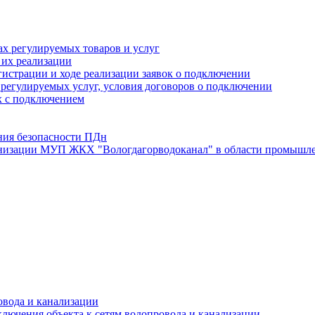
х регулируемых товаров и услуг
 их реализации
истрации и ходе реализации заявок о подключении
е регулируемых услуг, условия договоров о подключении
х с подключением
ния безопасности ПДн
анизации МУП ЖКХ "Вологдагорводоканал" в области промышле
овода и канализации
лючения объекта к сетям водопровода и канализации