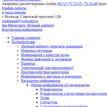
Аварийно-диспетчерская служба
(8172) 75-72-15
,
75-33-49
(круг
График работы
и часы приема
г. Вологда, Советский проспект 128
vodokanal@volwater.ru
мы ВКонтакте
Личный кабинет
Контактная информация
Главная страница
Потребителям
Личный кабинет, передать показания
Поверка счетчиков
Информация о качестве воды
Формы заявлений и договоров
Памятки
Электронный документооборот
Противодействие коррупции
Информация о закупках и аукционах
Раскрытие информации
Общая информация об организации
Руководитель
Руководители структурных подразделе
Устав
Структура
Структурные подразделения