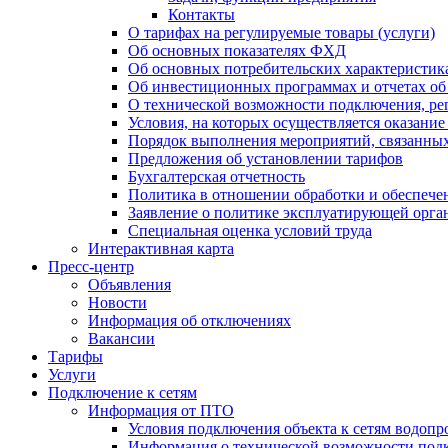
Контакты
О тарифах на регулируемые товары (услуги)
Об основных показателях ФХД
Об основных потребительских характеристика
Об инвестиционных программах и отчетах об
О технической возможности подключения, рег
Условия, на которых осуществляется оказани
Порядок выполнения мероприятий, связанны
Предложения об установлении тарифов
Бухгалтерская отчетность
Политика в отношении обработки и обеспече
Заявление о политике эксплуатирующей орг
Специальная оценка условий труда
Интерактивная карта
Пресс-центр
Объявления
Новости
Информация об отключениях
Вакансии
Тарифы
Услуги
Подключение к сетям
Информация от ПТО
Условия подключения объекта к сетям водопр
Информация о технической возможности подк