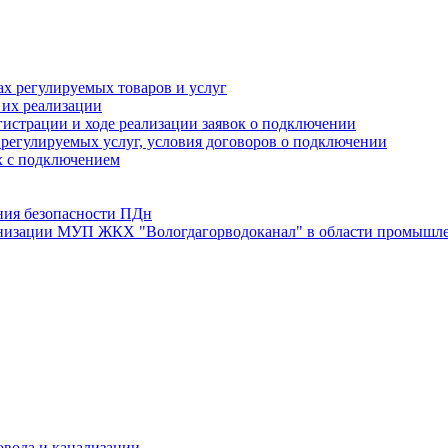
х регулируемых товаров и услуг
 их реализации
истрации и ходе реализации заявок о подключении
е регулируемых услуг, условия договоров о подключении
х с подключением
ния безопасности ПДн
анизации МУП ЖКХ "Вологдагорводоканал" в области промышле
овода и канализации