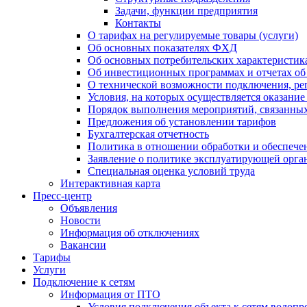
Задачи, функции предприятия
Контакты
О тарифах на регулируемые товары (услуги)
Об основных показателях ФХД
Об основных потребительских характеристика
Об инвестиционных программах и отчетах об
О технической возможности подключения, рег
Условия, на которых осуществляется оказани
Порядок выполнения мероприятий, связанны
Предложения об установлении тарифов
Бухгалтерская отчетность
Политика в отношении обработки и обеспече
Заявление о политике эксплуатирующей орг
Специальная оценка условий труда
Интерактивная карта
Пресс-центр
Объявления
Новости
Информация об отключениях
Вакансии
Тарифы
Услуги
Подключение к сетям
Информация от ПТО
Условия подключения объекта к сетям водопр