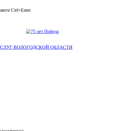
ажмите
Ctrl+Enter
глосуточно)