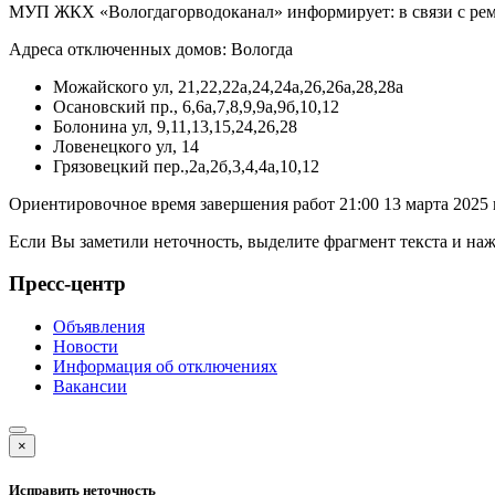
МУП ЖКХ «Вологдагорводоканал» информирует: в связи с ремо
Адреса отключенных домов: Вологда
Можайского ул, 21,22,22а,24,24а,26,26а,28,28а
Осановский пр., 6,6а,7,8,9,9а,9б,10,12
Болонина ул, 9,11,13,15,24,26,28
Ловенецкого ул, 14
Грязовецкий пер.,2а,2б,3,4,4а,10,12
Ориентировочное время завершения работ 21:00 13 марта 2025 г
Если Вы заметили неточность, выделите фрагмент текста и н
Пресс-центр
Объявления
Новости
Информация об отключениях
Вакансии
×
Исправить неточность