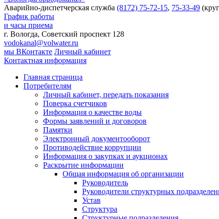
Аварийно-диспетчерская служба
(8172) 75-72-15
,
75-33-49
(круг
График работы
и часы приема
г. Вологда, Советский проспект 128
vodokanal@volwater.ru
мы ВКонтакте
Личный кабинет
Контактная информация
Главная страница
Потребителям
Личный кабинет, передать показания
Поверка счетчиков
Информация о качестве воды
Формы заявлений и договоров
Памятки
Электронный документооборот
Противодействие коррупции
Информация о закупках и аукционах
Раскрытие информации
Общая информация об организации
Руководитель
Руководители структурных подразделе
Устав
Структура
Структурные подразделения