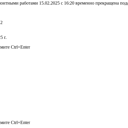
нтными работами 15.02.2025 с 16:20 временно прекращена под
.2
5 г.
ажмите
Ctrl+Enter
ажмите
Ctrl+Enter