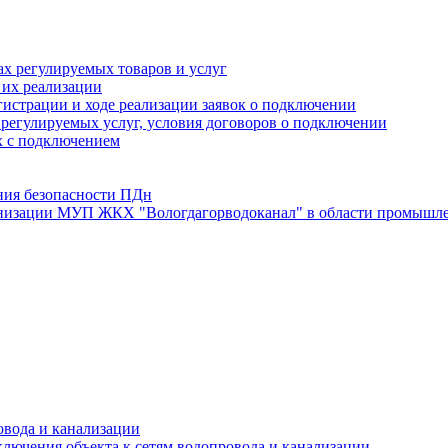
х регулируемых товаров и услуг
 их реализации
истрации и ходе реализации заявок о подключении
е регулируемых услуг, условия договоров о подключении
х с подключением
ния безопасности ПДн
анизации МУП ЖКХ "Вологдагорводоканал" в области промышле
овода и канализации
лючения объекта к сетям водопровода и канализации