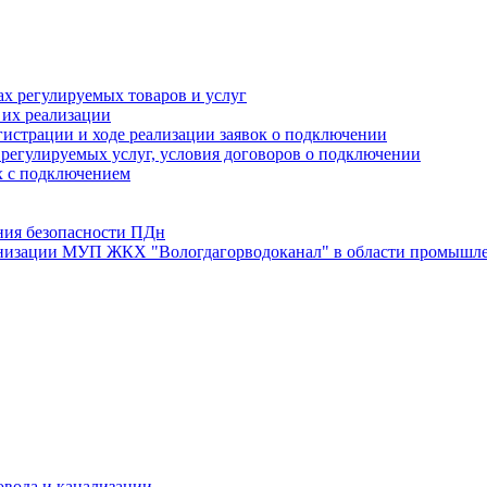
х регулируемых товаров и услуг
 их реализации
истрации и ходе реализации заявок о подключении
е регулируемых услуг, условия договоров о подключении
х с подключением
ния безопасности ПДн
анизации МУП ЖКХ "Вологдагорводоканал" в области промышле
овода и канализации