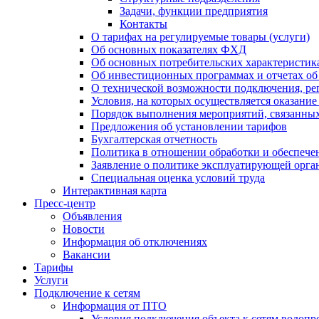
Задачи, функции предприятия
Контакты
О тарифах на регулируемые товары (услуги)
Об основных показателях ФХД
Об основных потребительских характеристика
Об инвестиционных программах и отчетах об
О технической возможности подключения, рег
Условия, на которых осуществляется оказани
Порядок выполнения мероприятий, связанны
Предложения об установлении тарифов
Бухгалтерская отчетность
Политика в отношении обработки и обеспече
Заявление о политике эксплуатирующей орг
Специальная оценка условий труда
Интерактивная карта
Пресс-центр
Объявления
Новости
Информация об отключениях
Вакансии
Тарифы
Услуги
Подключение к сетям
Информация от ПТО
Условия подключения объекта к сетям водопр