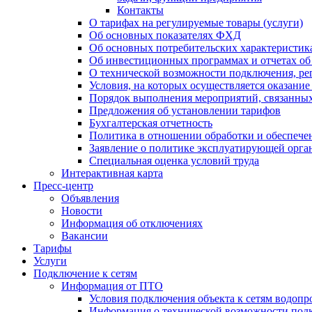
Контакты
О тарифах на регулируемые товары (услуги)
Об основных показателях ФХД
Об основных потребительских характеристика
Об инвестиционных программах и отчетах об
О технической возможности подключения, рег
Условия, на которых осуществляется оказани
Порядок выполнения мероприятий, связанны
Предложения об установлении тарифов
Бухгалтерская отчетность
Политика в отношении обработки и обеспече
Заявление о политике эксплуатирующей орг
Специальная оценка условий труда
Интерактивная карта
Пресс-центр
Объявления
Новости
Информация об отключениях
Вакансии
Тарифы
Услуги
Подключение к сетям
Информация от ПТО
Условия подключения объекта к сетям водопр
Информация о технической возможности подк