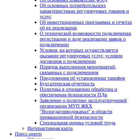
Об основных потребительских
характеристиках регулируемых товаров и
услуг
Об инвестиционных программах и отчетах
об их реализации
О технической возможности подключения,
регистрации и ходе реализации заявок о
подключении
Условия, на которых осуществляется
оказание регулируемых услуг, условия
договоров о подключении
Порядок выполнения мероприятий,
связанных с подключением
Предложения об установлении тарифов
Бухгалтерская отчетность
Политика в отношении обработки и
обеспечения безопасности ПДн
Заявление о политике эксплуатирующей
организации МУП ЖКХ
"Вологдагорводоканал" в области
промышленной безопасности
Специальная оценка условий труда
Интерактивная карта
Пресс-центр