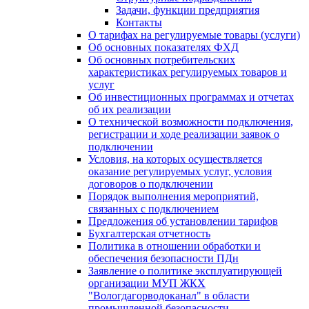
Задачи, функции предприятия
Контакты
О тарифах на регулируемые товары (услуги)
Об основных показателях ФХД
Об основных потребительских
характеристиках регулируемых товаров и
услуг
Об инвестиционных программах и отчетах
об их реализации
О технической возможности подключения,
регистрации и ходе реализации заявок о
подключении
Условия, на которых осуществляется
оказание регулируемых услуг, условия
договоров о подключении
Порядок выполнения мероприятий,
связанных с подключением
Предложения об установлении тарифов
Бухгалтерская отчетность
Политика в отношении обработки и
обеспечения безопасности ПДн
Заявление о политике эксплуатирующей
организации МУП ЖКХ
"Вологдагорводоканал" в области
промышленной безопасности