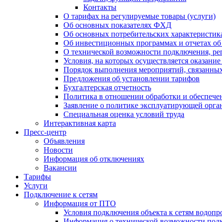
Контакты
О тарифах на регулируемые товары (услуги)
Об основных показателях ФХД
Об основных потребительских характеристика
Об инвестиционных программах и отчетах об
О технической возможности подключения, рег
Условия, на которых осуществляется оказани
Порядок выполнения мероприятий, связанны
Предложения об установлении тарифов
Бухгалтерская отчетность
Политика в отношении обработки и обеспече
Заявление о политике эксплуатирующей орг
Специальная оценка условий труда
Интерактивная карта
Пресс-центр
Объявления
Новости
Информация об отключениях
Вакансии
Тарифы
Услуги
Подключение к сетям
Информация от ПТО
Условия подключения объекта к сетям водопр
Информация о технической возможности подк