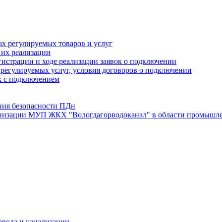
х регулируемых товаров и услуг
 их реализации
истрации и ходе реализации заявок о подключении
е регулируемых услуг, условия договоров о подключении
х с подключением
ния безопасности ПДн
анизации МУП ЖКХ "Вологдагорводоканал" в области промышле
овода и канализации