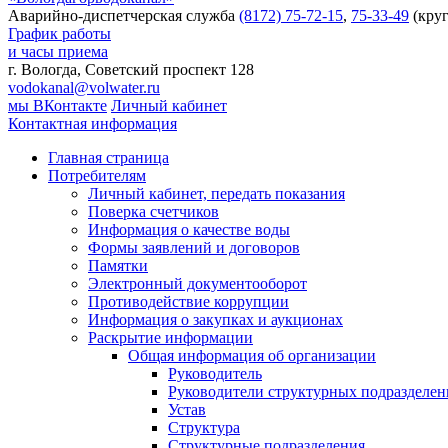
Аварийно-диспетчерская служба
(8172) 75-72-15
,
75-33-49
(круг
График работы
и часы приема
г. Вологда, Советский проспект 128
vodokanal@volwater.ru
мы ВКонтакте
Личный кабинет
Контактная информация
Главная страница
Потребителям
Личный кабинет, передать показания
Поверка счетчиков
Информация о качестве воды
Формы заявлений и договоров
Памятки
Электронный документооборот
Противодействие коррупции
Информация о закупках и аукционах
Раскрытие информации
Общая информация об организации
Руководитель
Руководители структурных подразделе
Устав
Структура
Структурные подразделения