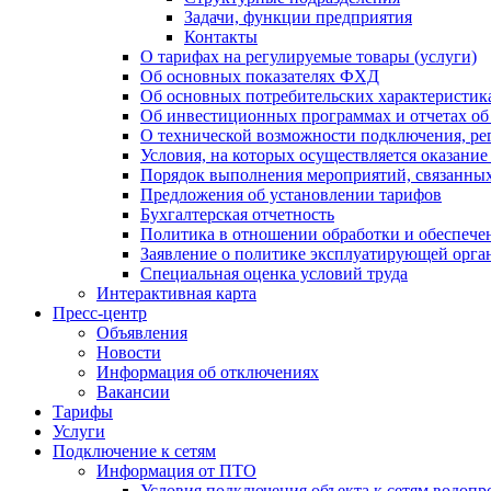
Задачи, функции предприятия
Контакты
О тарифах на регулируемые товары (услуги)
Об основных показателях ФХД
Об основных потребительских характеристика
Об инвестиционных программах и отчетах об
О технической возможности подключения, рег
Условия, на которых осуществляется оказани
Порядок выполнения мероприятий, связанны
Предложения об установлении тарифов
Бухгалтерская отчетность
Политика в отношении обработки и обеспече
Заявление о политике эксплуатирующей орг
Специальная оценка условий труда
Интерактивная карта
Пресс-центр
Объявления
Новости
Информация об отключениях
Вакансии
Тарифы
Услуги
Подключение к сетям
Информация от ПТО
Условия подключения объекта к сетям водопр