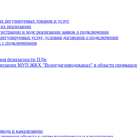
х регулируемых товаров и услуг
 их реализации
истрации и ходе реализации заявок о подключении
е регулируемых услуг, условия договоров о подключении
х с подключением
ния безопасности ПДн
анизации МУП ЖКХ "Вологдагорводоканал" в области промышле
овода и канализации
лючения объекта к сетям водопровода и канализации