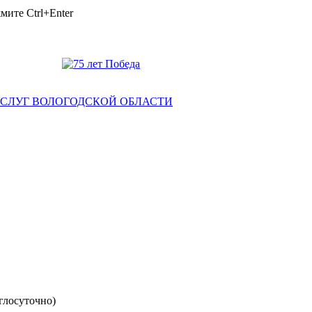
ажмите
Ctrl+Enter
глосуточно)