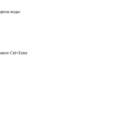
двоза воды:
ажмите
Ctrl+Enter