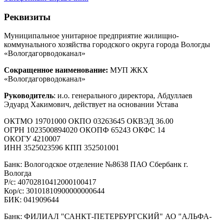
Реквизиты
Муниципальное унитарное предприятие жилищно-
коммунального хозяйства городского округа города Вологды
«Вологдагорводоканал»
Сокращенное наименование:
МУП ЖКХ
«Вологдагорводоканал»
Руководитель
: и.о. генерального директора, Абдуллаев
Эдуард Хакимович, действует на основании Устава
ОКТМО 19701000 ОКПО 03263645 ОКВЭД 36.00
ОГРН 1023500894020 ОКОПФ 65243 ОКФС 14
ОКОГУ 4210007
ИНН 3525023596 КПП 352501001
Банк: Вологодское отделение №8638 ПАО Сбербанк г.
Вологда
Р/с: 40702810412000100417
Кор/с: 30101810900000000644
БИК: 041909644
Банк: ФИЛИАЛ "САНКТ-ПЕТЕРБУРГСКИЙ" АО "АЛЬФА-