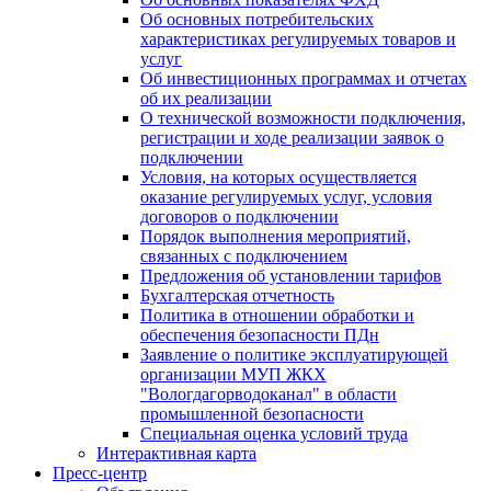
Об основных потребительских
характеристиках регулируемых товаров и
услуг
Об инвестиционных программах и отчетах
об их реализации
О технической возможности подключения,
регистрации и ходе реализации заявок о
подключении
Условия, на которых осуществляется
оказание регулируемых услуг, условия
договоров о подключении
Порядок выполнения мероприятий,
связанных с подключением
Предложения об установлении тарифов
Бухгалтерская отчетность
Политика в отношении обработки и
обеспечения безопасности ПДн
Заявление о политике эксплуатирующей
организации МУП ЖКХ
"Вологдагорводоканал" в области
промышленной безопасности
Специальная оценка условий труда
Интерактивная карта
Пресс-центр