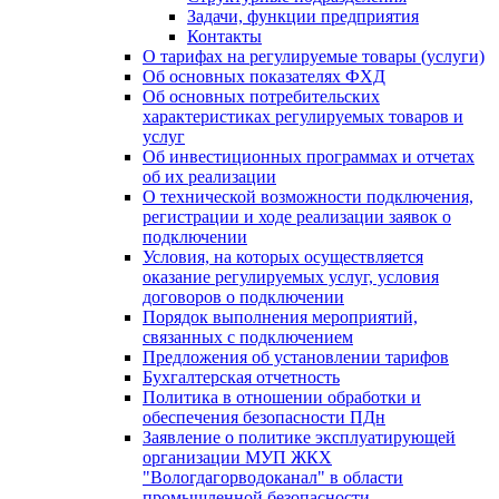
Задачи, функции предприятия
Контакты
О тарифах на регулируемые товары (услуги)
Об основных показателях ФХД
Об основных потребительских
характеристиках регулируемых товаров и
услуг
Об инвестиционных программах и отчетах
об их реализации
О технической возможности подключения,
регистрации и ходе реализации заявок о
подключении
Условия, на которых осуществляется
оказание регулируемых услуг, условия
договоров о подключении
Порядок выполнения мероприятий,
связанных с подключением
Предложения об установлении тарифов
Бухгалтерская отчетность
Политика в отношении обработки и
обеспечения безопасности ПДн
Заявление о политике эксплуатирующей
организации МУП ЖКХ
"Вологдагорводоканал" в области
промышленной безопасности