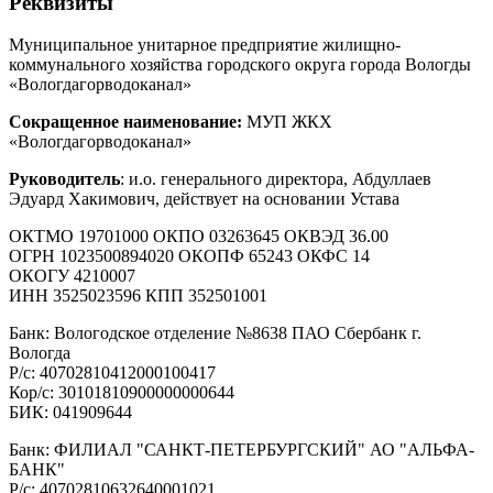
Реквизиты
Муниципальное унитарное предприятие жилищно-
коммунального хозяйства городского округа города Вологды
«Вологдагорводоканал»
Сокращенное наименование:
МУП ЖКХ
«Вологдагорводоканал»
Руководитель
: и.о. генерального директора, Абдуллаев
Эдуард Хакимович, действует на основании Устава
ОКТМО 19701000 ОКПО 03263645 ОКВЭД 36.00
ОГРН 1023500894020 ОКОПФ 65243 ОКФС 14
ОКОГУ 4210007
ИНН 3525023596 КПП 352501001
Банк: Вологодское отделение №8638 ПАО Сбербанк г.
Вологда
Р/с: 40702810412000100417
Кор/с: 30101810900000000644
БИК: 041909644
Банк: ФИЛИАЛ "САНКТ-ПЕТЕРБУРГСКИЙ" АО "АЛЬФА-
БАНК"
Р/с: 40702810632640001021