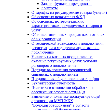
Задачи, функции предприятия
Контакты
О тарифах на регулируемые товары (услуги)
Об основных показателях ФХД
Об основных потребительских
характеристиках регулируемых товаров и
услуг
Об инвестиционных программах и отчетах
об их реализации
О технической возможности подключения,
регистрации и ходе реализации заявок о
подключении
Условия, на которых осуществляется
оказание регулируемых услуг, условия
договоров о подключении
Порядок выполнения мероприятий,
связанных с подключением
Предложения об установлении тарифов
Бухгалтерская отчетность
Политика в отношении обработки и
обеспечения безопасности ПДн
Заявление о политике эксплуатирующей
организации МУП ЖКХ
"Вологдагорводоканал" в области
промышленной безопасности