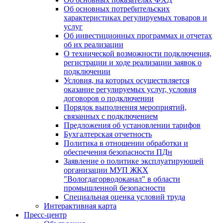
Об основных потребительских
характеристиках регулируемых товаров и
услуг
Об инвестиционных программах и отчетах
об их реализации
О технической возможности подключения,
регистрации и ходе реализации заявок о
подключении
Условия, на которых осуществляется
оказание регулируемых услуг, условия
договоров о подключении
Порядок выполнения мероприятий,
связанных с подключением
Предложения об установлении тарифов
Бухгалтерская отчетность
Политика в отношении обработки и
обеспечения безопасности ПДн
Заявление о политике эксплуатирующей
организации МУП ЖКХ
"Вологдагорводоканал" в области
промышленной безопасности
Специальная оценка условий труда
Интерактивная карта
Пресс-центр