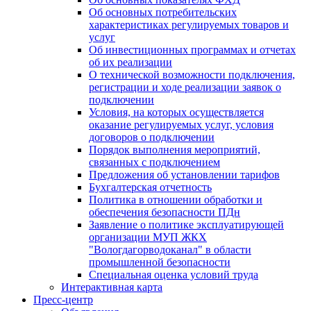
Об основных потребительских
характеристиках регулируемых товаров и
услуг
Об инвестиционных программах и отчетах
об их реализации
О технической возможности подключения,
регистрации и ходе реализации заявок о
подключении
Условия, на которых осуществляется
оказание регулируемых услуг, условия
договоров о подключении
Порядок выполнения мероприятий,
связанных с подключением
Предложения об установлении тарифов
Бухгалтерская отчетность
Политика в отношении обработки и
обеспечения безопасности ПДн
Заявление о политике эксплуатирующей
организации МУП ЖКХ
"Вологдагорводоканал" в области
промышленной безопасности
Специальная оценка условий труда
Интерактивная карта
Пресс-центр