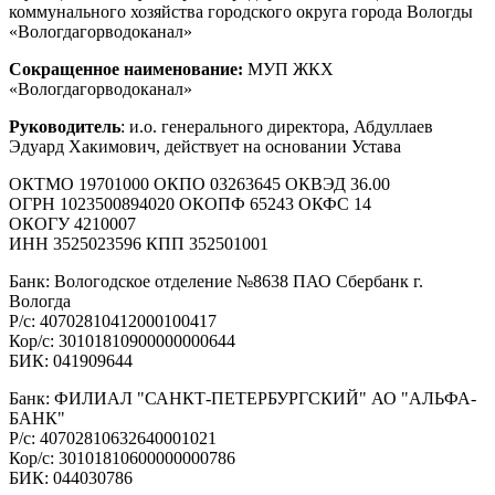
коммунального хозяйства городского округа города Вологды
«Вологдагорводоканал»
Сокращенное наименование:
МУП ЖКХ
«Вологдагорводоканал»
Руководитель
: и.о. генерального директора, Абдуллаев
Эдуард Хакимович, действует на основании Устава
ОКТМО 19701000 ОКПО 03263645 ОКВЭД 36.00
ОГРН 1023500894020 ОКОПФ 65243 ОКФС 14
ОКОГУ 4210007
ИНН 3525023596 КПП 352501001
Банк: Вологодское отделение №8638 ПАО Сбербанк г.
Вологда
Р/с: 40702810412000100417
Кор/с: 30101810900000000644
БИК: 041909644
Банк: ФИЛИАЛ "САНКТ-ПЕТЕРБУРГСКИЙ" АО "АЛЬФА-
БАНК"
Р/с: 40702810632640001021
Кор/с: 30101810600000000786
БИК: 044030786