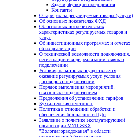
Задачи, функции предприятия
Контакты
О тарифах на регулируемые товары (услуги)
Об основных показателях ФХД
Об основных потребительских
характеристиках регулируемых товаров и
услуг
Об инвестиционных программах и отчетах
об их реализации
О технической возможности подключения,
регистрации и ходе реализации заявок о
подключении
Условия, на которых осуществляется
оказание регулируемых услуг, условия
договоров о подключении
Порядок выполнения мероприятий,
связанных с подключением
Предложения об установлении тарифов
Бухгалтерская отчетность
Политика в отношении обработки и
обеспечения безопасности ПДн
Заявление о политике эксплуатирующей
организации МУП ЖКХ
"Вологдагорводоканал" в области
промышленной безопасности