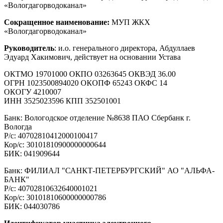
«Вологдагорводоканал»
Сокращенное наименование:
МУП ЖКХ
«Вологдагорводоканал»
Руководитель
: и.о. генерального директора, Абдуллаев
Эдуард Хакимович, действует на основании Устава
ОКТМО 19701000 ОКПО 03263645 ОКВЭД 36.00
ОГРН 1023500894020 ОКОПФ 65243 ОКФС 14
ОКОГУ 4210007
ИНН 3525023596 КПП 352501001
Банк: Вологодское отделение №8638 ПАО Сбербанк г.
Вологда
Р/с: 40702810412000100417
Кор/с: 30101810900000000644
БИК: 041909644
Банк: ФИЛИАЛ "САНКТ-ПЕТЕРБУРГСКИЙ" АО "АЛЬФА-
БАНК"
Р/с: 40702810632640001021
Кор/с: 30101810600000000786
БИК: 044030786