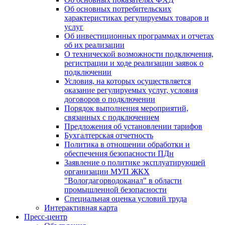
Об основных потребительских
характеристиках регулируемых товаров и
услуг
Об инвестиционных программах и отчетах
об их реализации
О технической возможности подключения,
регистрации и ходе реализации заявок о
подключении
Условия, на которых осуществляется
оказание регулируемых услуг, условия
договоров о подключении
Порядок выполнения мероприятий,
связанных с подключением
Предложения об установлении тарифов
Бухгалтерская отчетность
Политика в отношении обработки и
обеспечения безопасности ПДн
Заявление о политике эксплуатирующей
организации МУП ЖКХ
"Вологдагорводоканал" в области
промышленной безопасности
Специальная оценка условий труда
Интерактивная карта
Пресс-центр