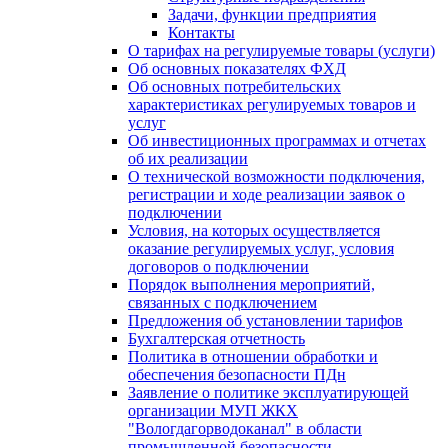
Задачи, функции предприятия
Контакты
О тарифах на регулируемые товары (услуги)
Об основных показателях ФХД
Об основных потребительских
характеристиках регулируемых товаров и
услуг
Об инвестиционных программах и отчетах
об их реализации
О технической возможности подключения,
регистрации и ходе реализации заявок о
подключении
Условия, на которых осуществляется
оказание регулируемых услуг, условия
договоров о подключении
Порядок выполнения мероприятий,
связанных с подключением
Предложения об установлении тарифов
Бухгалтерская отчетность
Политика в отношении обработки и
обеспечения безопасности ПДн
Заявление о политике эксплуатирующей
организации МУП ЖКХ
"Вологдагорводоканал" в области
промышленной безопасности