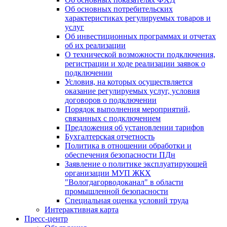
Об основных потребительских
характеристиках регулируемых товаров и
услуг
Об инвестиционных программах и отчетах
об их реализации
О технической возможности подключения,
регистрации и ходе реализации заявок о
подключении
Условия, на которых осуществляется
оказание регулируемых услуг, условия
договоров о подключении
Порядок выполнения мероприятий,
связанных с подключением
Предложения об установлении тарифов
Бухгалтерская отчетность
Политика в отношении обработки и
обеспечения безопасности ПДн
Заявление о политике эксплуатирующей
организации МУП ЖКХ
"Вологдагорводоканал" в области
промышленной безопасности
Специальная оценка условий труда
Интерактивная карта
Пресс-центр