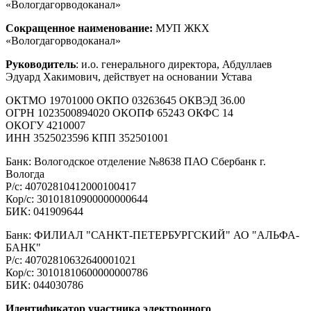
«Вологдагорводоканал»
Сокращенное наименование:
МУП ЖКХ
«Вологдагорводоканал»
Руководитель
: и.о. генерального директора, Абдуллаев
Эдуард Хакимович, действует на основании Устава
ОКТМО 19701000 ОКПО 03263645 ОКВЭД 36.00
ОГРН 1023500894020 ОКОПФ 65243 ОКФС 14
ОКОГУ 4210007
ИНН 3525023596 КПП 352501001
Банк: Вологодское отделение №8638 ПАО Сбербанк г.
Вологда
Р/с: 40702810412000100417
Кор/с: 30101810900000000644
БИК: 041909644
Банк: ФИЛИАЛ "САНКТ-ПЕТЕРБУРГСКИЙ" АО "АЛЬФА-
БАНК"
Р/с: 40702810632640001021
Кор/с: 30101810600000000786
БИК: 044030786
Идентификатор участника электронного