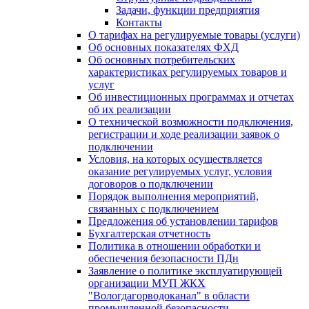
Задачи, функции предприятия
Контакты
О тарифах на регулируемые товары (услуги)
Об основных показателях ФХД
Об основных потребительских
характеристиках регулируемых товаров и
услуг
Об инвестиционных программах и отчетах
об их реализации
О технической возможности подключения,
регистрации и ходе реализации заявок о
подключении
Условия, на которых осуществляется
оказание регулируемых услуг, условия
договоров о подключении
Порядок выполнения мероприятий,
связанных с подключением
Предложения об установлении тарифов
Бухгалтерская отчетность
Политика в отношении обработки и
обеспечения безопасности ПДн
Заявление о политике эксплуатирующей
организации МУП ЖКХ
"Вологдагорводоканал" в области
промышленной безопасности