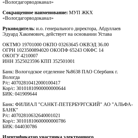
«Вологдагорводоканал»
Сокращенное наименование:
МУП ЖКХ
«Вологдагорводоканал»
Руководитель
: и.о. генерального директора, Абдуллаев
Эдуард Хакимович, действует на основании Устава
ОКТМО 19701000 ОКПО 03263645 ОКВЭД 36.00
ОГРН 1023500894020 ОКОПФ 65243 ОКФС 14
ОКОГУ 4210007
ИНН 3525023596 КПП 352501001
Банк: Вологодское отделение №8638 ПАО Сбербанк г.
Вологда
Р/с: 40702810412000100417
Кор/с: 30101810900000000644
БИК: 041909644
Банк: ФИЛИАЛ "САНКТ-ПЕТЕРБУРГСКИЙ" АО "АЛЬФА-
БАНК"
Р/с: 40702810632640001021
Кор/с: 30101810600000000786
БИК: 044030786
Идентификатор участника электронного