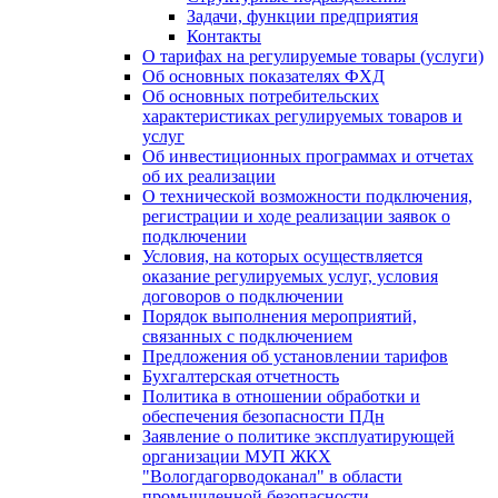
Задачи, функции предприятия
Контакты
О тарифах на регулируемые товары (услуги)
Об основных показателях ФХД
Об основных потребительских
характеристиках регулируемых товаров и
услуг
Об инвестиционных программах и отчетах
об их реализации
О технической возможности подключения,
регистрации и ходе реализации заявок о
подключении
Условия, на которых осуществляется
оказание регулируемых услуг, условия
договоров о подключении
Порядок выполнения мероприятий,
связанных с подключением
Предложения об установлении тарифов
Бухгалтерская отчетность
Политика в отношении обработки и
обеспечения безопасности ПДн
Заявление о политике эксплуатирующей
организации МУП ЖКХ
"Вологдагорводоканал" в области
промышленной безопасности