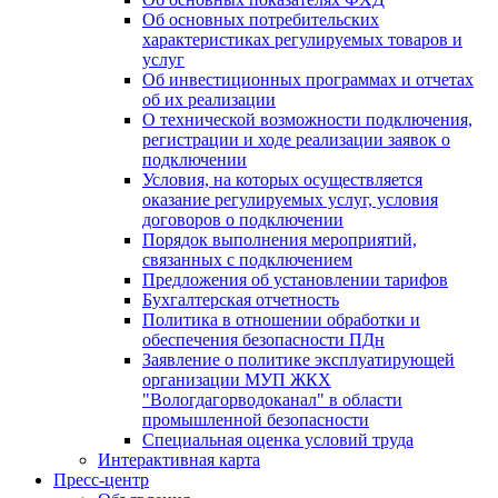
Об основных потребительских
характеристиках регулируемых товаров и
услуг
Об инвестиционных программах и отчетах
об их реализации
О технической возможности подключения,
регистрации и ходе реализации заявок о
подключении
Условия, на которых осуществляется
оказание регулируемых услуг, условия
договоров о подключении
Порядок выполнения мероприятий,
связанных с подключением
Предложения об установлении тарифов
Бухгалтерская отчетность
Политика в отношении обработки и
обеспечения безопасности ПДн
Заявление о политике эксплуатирующей
организации МУП ЖКХ
"Вологдагорводоканал" в области
промышленной безопасности
Специальная оценка условий труда
Интерактивная карта
Пресс-центр