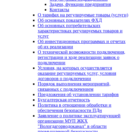
Задачи, функции предприятия
Контакты
О тарифах на регулируемые товары (услуги)
Об основных показателях ФХД
Об основных потребительских
характеристиках регулируемых товаров и
услуг
Об инвестиционных программах и отчетах
об их реализации
О технической возможности подключения,
регистрации и ходе реализации заявок о
подключении
Условия, на которых осуществляется
оказание регулируемых услуг, условия
договоров о подключении
Порядок выполнения мероприятий,
связанных с подключением
Предложения об установлении тарифов
Бухгалтерская отчетность
Политика в отношении обработки и
обеспечения безопасности ПДн
Заявление о политике эксплуатирующей
организации МУП ЖКХ
"Вологдагорводоканал" в области
промышленной безопасности