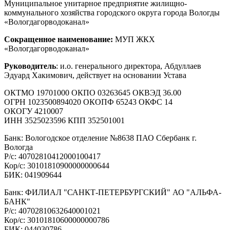
Муниципальное унитарное предприятие жилищно-
коммунального хозяйства городского округа города Вологды
«Вологдагорводоканал»
Сокращенное наименование:
МУП ЖКХ
«Вологдагорводоканал»
Руководитель
: и.о. генерального директора, Абдуллаев
Эдуард Хакимович, действует на основании Устава
ОКТМО 19701000 ОКПО 03263645 ОКВЭД 36.00
ОГРН 1023500894020 ОКОПФ 65243 ОКФС 14
ОКОГУ 4210007
ИНН 3525023596 КПП 352501001
Банк: Вологодское отделение №8638 ПАО Сбербанк г.
Вологда
Р/с: 40702810412000100417
Кор/с: 30101810900000000644
БИК: 041909644
Банк: ФИЛИАЛ "САНКТ-ПЕТЕРБУРГСКИЙ" АО "АЛЬФА-
БАНК"
Р/с: 40702810632640001021
Кор/с: 30101810600000000786
БИК: 044030786