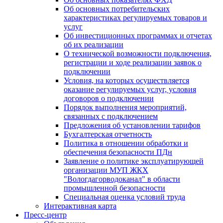
Об основных потребительских
характеристиках регулируемых товаров и
услуг
Об инвестиционных программах и отчетах
об их реализации
О технической возможности подключения,
регистрации и ходе реализации заявок о
подключении
Условия, на которых осуществляется
оказание регулируемых услуг, условия
договоров о подключении
Порядок выполнения мероприятий,
связанных с подключением
Предложения об установлении тарифов
Бухгалтерская отчетность
Политика в отношении обработки и
обеспечения безопасности ПДн
Заявление о политике эксплуатирующей
организации МУП ЖКХ
"Вологдагорводоканал" в области
промышленной безопасности
Специальная оценка условий труда
Интерактивная карта
Пресс-центр