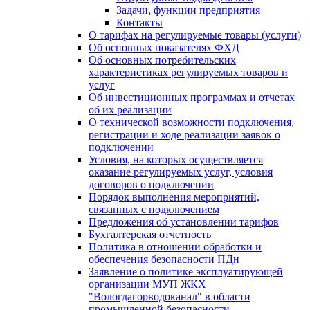
Задачи, функции предприятия
Контакты
О тарифах на регулируемые товары (услуги)
Об основных показателях ФХД
Об основных потребительских
характеристиках регулируемых товаров и
услуг
Об инвестиционных программах и отчетах
об их реализации
О технической возможности подключения,
регистрации и ходе реализации заявок о
подключении
Условия, на которых осуществляется
оказание регулируемых услуг, условия
договоров о подключении
Порядок выполнения мероприятий,
связанных с подключением
Предложения об установлении тарифов
Бухгалтерская отчетность
Политика в отношении обработки и
обеспечения безопасности ПДн
Заявление о политике эксплуатирующей
организации МУП ЖКХ
"Вологдагорводоканал" в области
промышленной безопасности