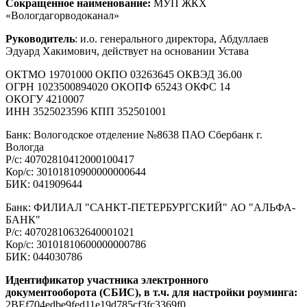
Сокращенное наименование:
МУП ЖКХ
«Вологдагорводоканал»
Руководитель
: и.о. генерального директора, Абдуллаев
Эдуард Хакимович, действует на основании Устава
ОКТМО 19701000 ОКПО 03263645 ОКВЭД 36.00
ОГРН 1023500894020 ОКОПФ 65243 ОКФС 14
ОКОГУ 4210007
ИНН 3525023596 КПП 352501001
Банк: Вологодское отделение №8638 ПАО Сбербанк г.
Вологда
Р/с: 40702810412000100417
Кор/с: 30101810900000000644
БИК: 041909644
Банк: ФИЛИАЛ "САНКТ-ПЕТЕРБУРГСКИЙ" АО "АЛЬФА-
БАНК"
Р/с: 40702810632640001021
Кор/с: 30101810600000000786
БИК: 044030786
Идентификатор участника электронного
документооборота (СБИС), в т.ч. для настройки роуминга:
2BEf704edbe9fed11e19d785cf3fc3369f0