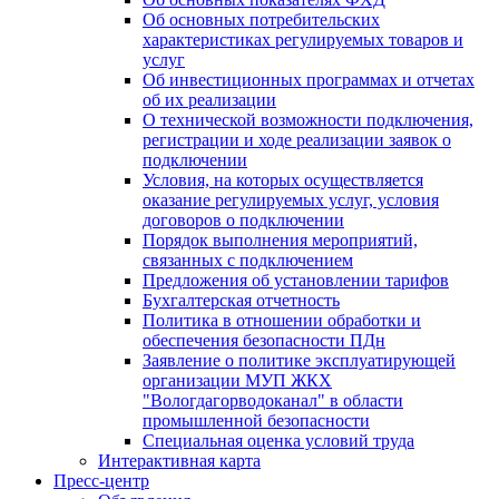
Об основных потребительских
характеристиках регулируемых товаров и
услуг
Об инвестиционных программах и отчетах
об их реализации
О технической возможности подключения,
регистрации и ходе реализации заявок о
подключении
Условия, на которых осуществляется
оказание регулируемых услуг, условия
договоров о подключении
Порядок выполнения мероприятий,
связанных с подключением
Предложения об установлении тарифов
Бухгалтерская отчетность
Политика в отношении обработки и
обеспечения безопасности ПДн
Заявление о политике эксплуатирующей
организации МУП ЖКХ
"Вологдагорводоканал" в области
промышленной безопасности
Специальная оценка условий труда
Интерактивная карта
Пресс-центр