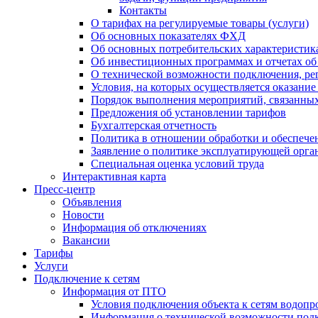
Контакты
О тарифах на регулируемые товары (услуги)
Об основных показателях ФХД
Об основных потребительских характеристика
Об инвестиционных программах и отчетах об
О технической возможности подключения, рег
Условия, на которых осуществляется оказани
Порядок выполнения мероприятий, связанны
Предложения об установлении тарифов
Бухгалтерская отчетность
Политика в отношении обработки и обеспече
Заявление о политике эксплуатирующей орг
Специальная оценка условий труда
Интерактивная карта
Пресс-центр
Объявления
Новости
Информация об отключениях
Вакансии
Тарифы
Услуги
Подключение к сетям
Информация от ПТО
Условия подключения объекта к сетям водопр
Информация о технической возможности подк