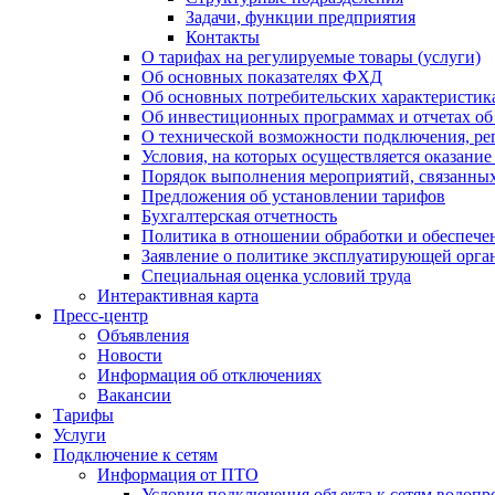
Задачи, функции предприятия
Контакты
О тарифах на регулируемые товары (услуги)
Об основных показателях ФХД
Об основных потребительских характеристика
Об инвестиционных программах и отчетах об
О технической возможности подключения, рег
Условия, на которых осуществляется оказани
Порядок выполнения мероприятий, связанны
Предложения об установлении тарифов
Бухгалтерская отчетность
Политика в отношении обработки и обеспече
Заявление о политике эксплуатирующей орг
Специальная оценка условий труда
Интерактивная карта
Пресс-центр
Объявления
Новости
Информация об отключениях
Вакансии
Тарифы
Услуги
Подключение к сетям
Информация от ПТО
Условия подключения объекта к сетям водопр