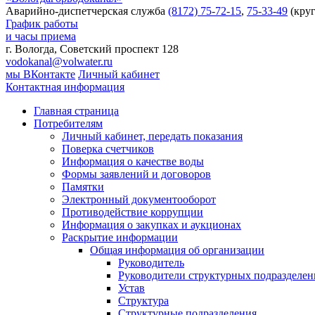
Аварийно-диспетчерская служба
(8172) 75-72-15
,
75-33-49
(круг
График работы
и часы приема
г. Вологда, Советский проспект 128
vodokanal@volwater.ru
мы ВКонтакте
Личный кабинет
Контактная информация
Главная страница
Потребителям
Личный кабинет, передать показания
Поверка счетчиков
Информация о качестве воды
Формы заявлений и договоров
Памятки
Электронный документооборот
Противодействие коррупции
Информация о закупках и аукционах
Раскрытие информации
Общая информация об организации
Руководитель
Руководители структурных подразделе
Устав
Структура
Структурные подразделения