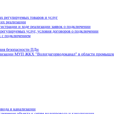
х регулируемых товаров и услуг
 их реализации
истрации и ходе реализации заявок о подключении
е регулируемых услуг, условия договоров о подключении
х с подключением
ния безопасности ПДн
анизации МУП ЖКХ "Вологдагорводоканал" в области промышле
овода и канализации
лючения объекта к сетям водопровода и канализации