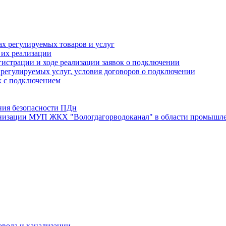
х регулируемых товаров и услуг
 их реализации
истрации и ходе реализации заявок о подключении
е регулируемых услуг, условия договоров о подключении
х с подключением
ния безопасности ПДн
анизации МУП ЖКХ "Вологдагорводоканал" в области промышле
овода и канализации