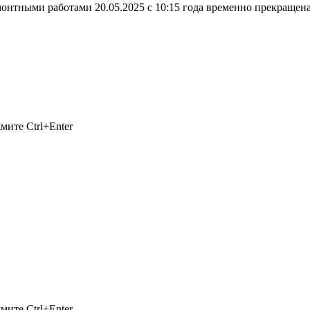
нтными работами 20.05.2025 с 10:15 года временно прекращена
ажмите
Ctrl+Enter
ажмите
Ctrl+Enter