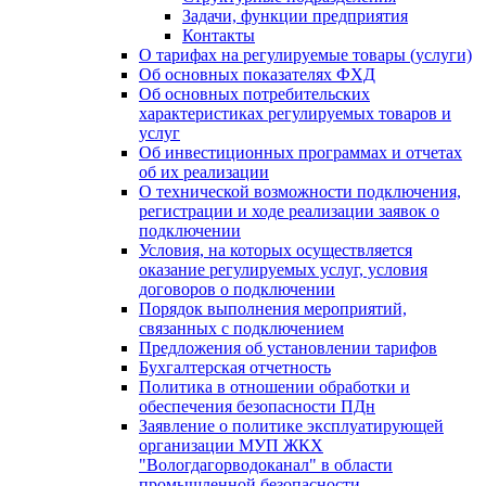
Задачи, функции предприятия
Контакты
О тарифах на регулируемые товары (услуги)
Об основных показателях ФХД
Об основных потребительских
характеристиках регулируемых товаров и
услуг
Об инвестиционных программах и отчетах
об их реализации
О технической возможности подключения,
регистрации и ходе реализации заявок о
подключении
Условия, на которых осуществляется
оказание регулируемых услуг, условия
договоров о подключении
Порядок выполнения мероприятий,
связанных с подключением
Предложения об установлении тарифов
Бухгалтерская отчетность
Политика в отношении обработки и
обеспечения безопасности ПДн
Заявление о политике эксплуатирующей
организации МУП ЖКХ
"Вологдагорводоканал" в области
промышленной безопасности