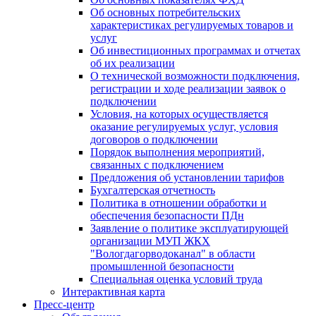
Об основных потребительских
характеристиках регулируемых товаров и
услуг
Об инвестиционных программах и отчетах
об их реализации
О технической возможности подключения,
регистрации и ходе реализации заявок о
подключении
Условия, на которых осуществляется
оказание регулируемых услуг, условия
договоров о подключении
Порядок выполнения мероприятий,
связанных с подключением
Предложения об установлении тарифов
Бухгалтерская отчетность
Политика в отношении обработки и
обеспечения безопасности ПДн
Заявление о политике эксплуатирующей
организации МУП ЖКХ
"Вологдагорводоканал" в области
промышленной безопасности
Специальная оценка условий труда
Интерактивная карта
Пресс-центр