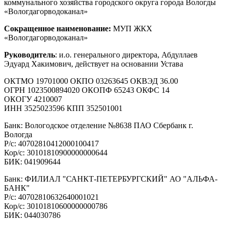
коммунального хозяйства городского округа города Вологды
«Вологдагорводоканал»
Сокращенное наименование:
МУП ЖКХ
«Вологдагорводоканал»
Руководитель
: и.о. генерального директора, Абдуллаев
Эдуард Хакимович, действует на основании Устава
ОКТМО 19701000 ОКПО 03263645 ОКВЭД 36.00
ОГРН 1023500894020 ОКОПФ 65243 ОКФС 14
ОКОГУ 4210007
ИНН 3525023596 КПП 352501001
Банк: Вологодское отделение №8638 ПАО Сбербанк г.
Вологда
Р/с: 40702810412000100417
Кор/с: 30101810900000000644
БИК: 041909644
Банк: ФИЛИАЛ "САНКТ-ПЕТЕРБУРГСКИЙ" АО "АЛЬФА-
БАНК"
Р/с: 40702810632640001021
Кор/с: 30101810600000000786
БИК: 044030786