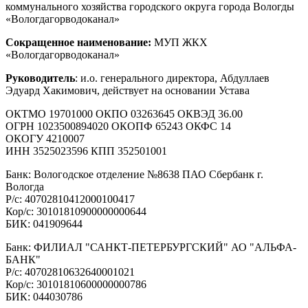
коммунального хозяйства городского округа города Вологды
«Вологдагорводоканал»
Сокращенное наименование:
МУП ЖКХ
«Вологдагорводоканал»
Руководитель
: и.о. генерального директора, Абдуллаев
Эдуард Хакимович, действует на основании Устава
ОКТМО 19701000 ОКПО 03263645 ОКВЭД 36.00
ОГРН 1023500894020 ОКОПФ 65243 ОКФС 14
ОКОГУ 4210007
ИНН 3525023596 КПП 352501001
Банк: Вологодское отделение №8638 ПАО Сбербанк г.
Вологда
Р/с: 40702810412000100417
Кор/с: 30101810900000000644
БИК: 041909644
Банк: ФИЛИАЛ "САНКТ-ПЕТЕРБУРГСКИЙ" АО "АЛЬФА-
БАНК"
Р/с: 40702810632640001021
Кор/с: 30101810600000000786
БИК: 044030786