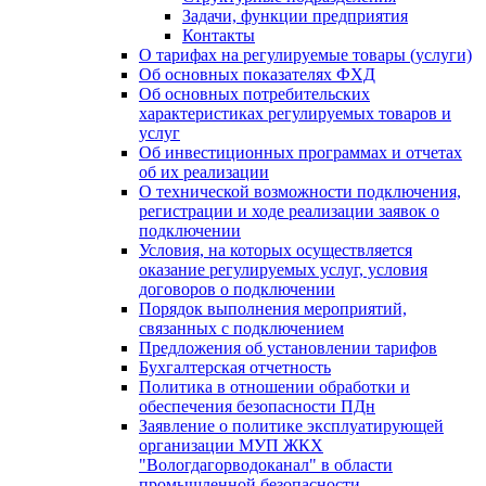
Задачи, функции предприятия
Контакты
О тарифах на регулируемые товары (услуги)
Об основных показателях ФХД
Об основных потребительских
характеристиках регулируемых товаров и
услуг
Об инвестиционных программах и отчетах
об их реализации
О технической возможности подключения,
регистрации и ходе реализации заявок о
подключении
Условия, на которых осуществляется
оказание регулируемых услуг, условия
договоров о подключении
Порядок выполнения мероприятий,
связанных с подключением
Предложения об установлении тарифов
Бухгалтерская отчетность
Политика в отношении обработки и
обеспечения безопасности ПДн
Заявление о политике эксплуатирующей
организации МУП ЖКХ
"Вологдагорводоканал" в области
промышленной безопасности