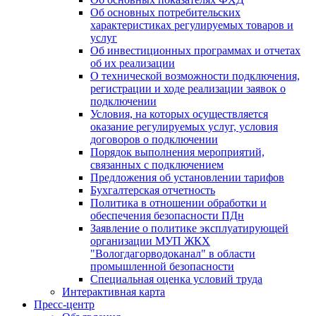
Об основных потребительских
характеристиках регулируемых товаров и
услуг
Об инвестиционных программах и отчетах
об их реализации
О технической возможности подключения,
регистрации и ходе реализации заявок о
подключении
Условия, на которых осуществляется
оказание регулируемых услуг, условия
договоров о подключении
Порядок выполнения мероприятий,
связанных с подключением
Предложения об установлении тарифов
Бухгалтерская отчетность
Политика в отношении обработки и
обеспечения безопасности ПДн
Заявление о политике эксплуатирующей
организации МУП ЖКХ
"Вологдагорводоканал" в области
промышленной безопасности
Специальная оценка условий труда
Интерактивная карта
Пресс-центр