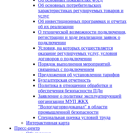
Об основных потребительских
характеристиках регулируемых товаров и
услуг
Об инвестиционных программах и отчетах
об их реализации
О технической возможности подключения,
регистрации и ходе реализации заявок о
подключении
Условия, на которых осуществляется
оказание регулируемых услуг, условия
договоров о подключении
Порядок выполнения мероприятий,
связанных с подключением
Предложения об установлении тарифов
Бухгалтерская отчетность
Политика в отношении обработки и
обеспечения безопасности ПДн
Заявление о политике эксплуатирующей
организации МУП ЖКХ
"Вологдагорводоканал" в области
промышленной безопасности
Специальная оценка условий труда
Интерактивная карта
Пресс-центр