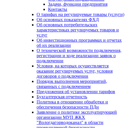
Задачи, функции предприятия
Контакты
О тарифах на регулируемые товары (услуги)
Об основных показателях ФХД
Об основных потребительских
характеристиках регулируемых товаров и
услуг
Об инвестиционных программах и отчетах
об их реализации
О технической возможности подключения,
регистрации и ходе реализации заявок о
подключении
Условия, на которых осуществляется
оказание регулируемых услуг, условия
договоров о подключении
Порядок выполнения мероприятий,
связанных с подключением
Предложения об установлении тарифов
Бухгалтерская отчетность
Политика в отношении обработки и
обеспечения безопасности ПДн
Заявление о политике эксплуатирующей
организации МУП ЖКХ
"Вологдагорводоканал" в области
промышленной безопасности