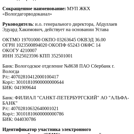
Сокращенное наименование:
МУП ЖКХ
«Вологдагорводоканал»
Руководитель
: и.о. генерального директора, Абдуллаев
Эдуард Хакимович, действует на основании Устава
ОКТМО 19701000 ОКПО 03263645 ОКВЭД 36.00
ОГРН 1023500894020 ОКОПФ 65243 ОКФС 14
ОКОГУ 4210007
ИНН 3525023596 КПП 352501001
Банк: Вологодское отделение №8638 ПАО Сбербанк г.
Вологда
Р/с: 40702810412000100417
Кор/с: 30101810900000000644
БИК: 041909644
Банк: ФИЛИАЛ "САНКТ-ПЕТЕРБУРГСКИЙ" АО "АЛЬФА-
БАНК"
Р/с: 40702810632640001021
Кор/с: 30101810600000000786
БИК: 044030786
Идентификатор участника электронного